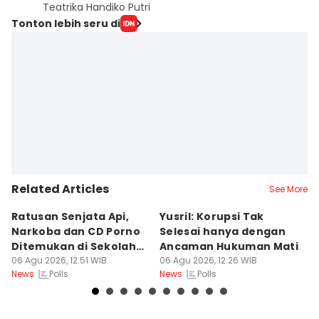
Teatrika Handiko Putri
Tonton lebih seru di
Related Articles
See More
Ratusan Senjata Api,
Yusril: Korupsi Tak
R
Narkoba dan CD Porno
Selesai hanya dengan
P
Ditemukan di Sekolah
Ancaman Hukuman Mati
d
Jaksel
06 Agu 2026, 12:51 WIB
06 Agu 2026, 12:26 WIB
B
06
Polls
Polls
News
News
Ne