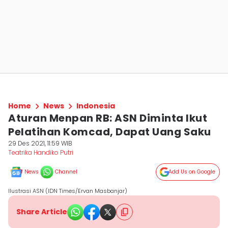
Home
News
Indonesia
Aturan Menpan RB: ASN Diminta Ikut
Pelatihan Komcad, Dapat Uang Saku
29 Des 2021, 11:59 WIB
Teatrika Handiko Putri
News
Channel
Add Us on Google
Ilustrasi ASN (IDN Times/Ervan Masbanjar)
Share Article