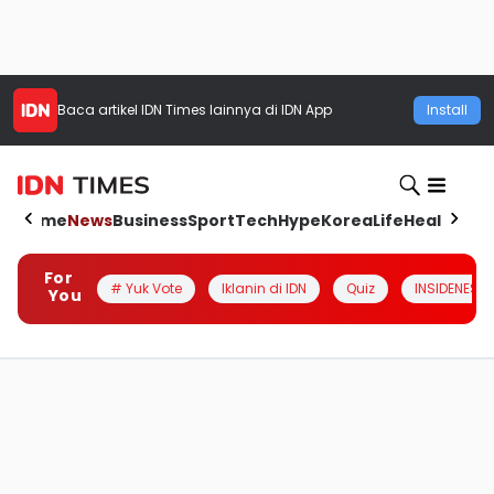
Baca artikel
IDN Times
lainnya di IDN App
Install
Home
News
Business
Sport
Tech
Hype
Korea
Life
Health
Aut
For
# Yuk Vote
Iklanin di IDN
Quiz
INSIDENESIA
You