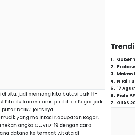
Trendi
1
.
Gubern
2
.
Prabow
3
.
Makan B
4
.
Nilai T
5
.
17 Agus
i situ, jadi memang kita batasi baik H-
6
.
Piala A
 Fitri itu karena arus padat ke Bogor jadi
7
.
GIIAS 2
 putar balik,” jelasnya.
mudik yang melintasi Kabupaten Bogor,
menekan angka COVID-19 dengan cara
ng datang ke tempat wisata di