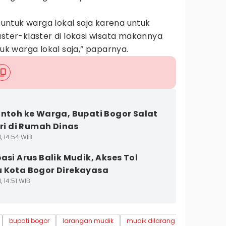
h untuk warga lokal saja karena untuk
aster-klaster di lokasi wisata makannya
tuk warga lokal saja,” paparnya.
ontoh ke Warga, Bupati Bogor Salat
tri di Rumah Dinas
1, 14:54 WIB
pasi Arus Balik Mudik, Akses Tol
 Kota Bogor Direkayasa
, 14:51 WIB
bupati bogor
larangan mudik
mudik dilarang