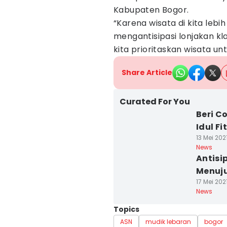
Kabupaten Bogor.
“Karena wisata di kita lebi
mengantisipasi lonjakan kl
kita prioritaskan wisata un
Share Article
Curated For You
Beri C
Idul Fi
13 Mei 202
News
Antisi
Menuju
17 Mei 2021
News
Topics
ASN
mudik lebaran
bogor