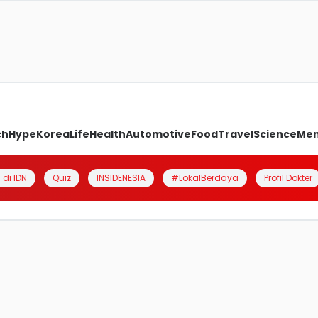
ch
Hype
Korea
Life
Health
Automotive
Food
Travel
Science
Me
 di IDN
Quiz
INSIDENESIA
#LokalBerdaya
Profil Dokter