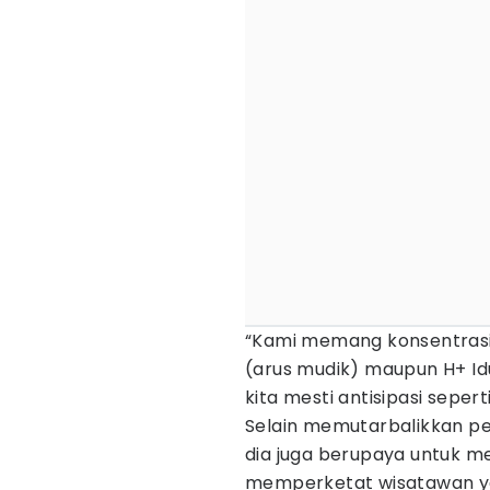
“Kami memang konsentrasi d
(arus mudik) maupun H+ Idul
kita mesti antisipasi seperti
Selain memutarbalikkan pe
dia juga berupaya untuk 
memperketat wisatawan ya