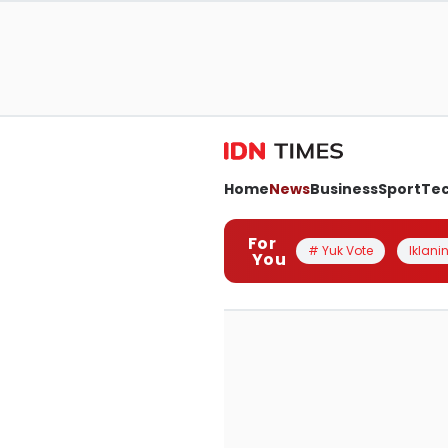
Home
News
Business
Sport
Te
For
# Yuk Vote
Iklanin
You