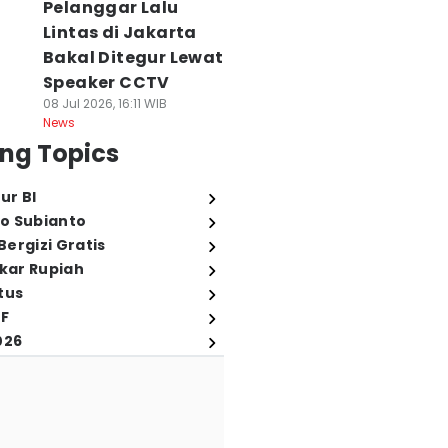
Pelanggar Lalu
Lintas di Jakarta
Bakal Ditegur Lewat
Speaker CCTV
08 Jul 2026, 16:11 WIB
News
ng Topics
ur BI
o Subianto
ergizi Gratis
ukar Rupiah
tus
FF
026