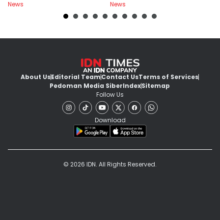
News
News
Ne
About Us
Editorial Team
Contact Us
Terms of Services
Pedoman Media Siber
Index
Sitemap
Follow Us
Download
© 2026 IDN. All Rights Reserved.