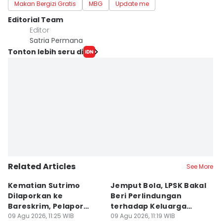
Makan Bergizi Gratis
MBG
Update me
Editorial Team
Editor
Satria Permana
Tonton lebih seru di
Related Articles
See More
Kematian Sutrimo
Jemput Bola, LPSK Bakal
D
Dilaporkan ke
Beri Perlindungan
In
Bareskrim, Pelapor
terhadap Keluarga
C
Minta Ekshumasi
09 Agu 2026, 11:25 WIB
Sutrimo
09 Agu 2026, 11:19 WIB
A
09