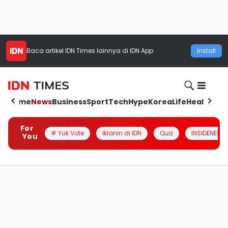
Baca artikel
IDN Times
lainnya di IDN App
Install
Home
News
Business
Sport
Tech
Hype
Korea
Life
Health
Aut
For
# Yuk Vote
Iklanin di IDN
Quiz
INSIDENESIA
You