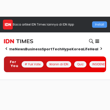
Baca artikel
IDN Times
lainnya di IDN App
Install
Home
News
Business
Sport
Tech
Hype
Korea
Life
Health
Aut
For
# Yuk Vote
Iklanin di IDN
Quiz
INSIDENESIA
You