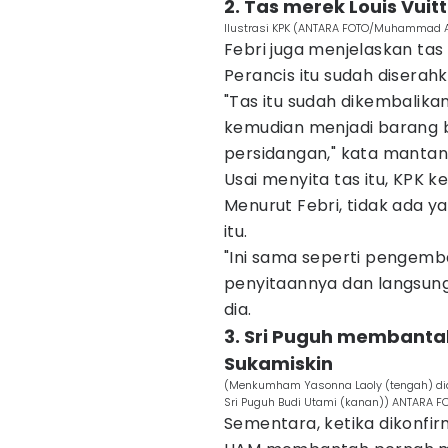
2. Tas merek Louis Vuitt
Ilustrasi KPK (ANTARA FOTO/Muhammad 
Febri juga menjelaskan ta
Perancis itu sudah diserah
"Tas itu sudah dikembalik
kemudian menjadi barang bu
persidangan," kata mantan a
Usai menyita tas itu, KPK
Menurut Febri, tidak ada y
itu.
"Ini sama seperti pengemba
penyitaannya dan langsung 
dia.
3. Sri Puguh membanta
Sukamiskin
(Menkumham Yasonna Laoly (tengah) di
Sri Puguh Budi Utami (kanan)) ANTARA F
Sementara, ketika dikonfi