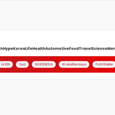
ch
Hype
Korea
Life
Health
Automotive
Food
Travel
Science
Me
 di IDN
Quiz
INSIDENESIA
#LokalBerdaya
Profil Dokter