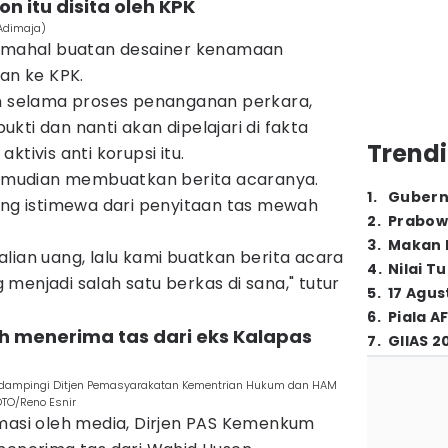
on itu disita oleh KPK
Adimaja)
s mahal buatan desainer kenamaan
kan ke KPK.
an selama proses penanganan perkara,
kti dan nanti akan dipelajari di fakta
Trendi
ktivis anti korupsi itu.
 kemudian membuatkan berita acaranya.
1
.
Gubern
ang istimewa dari penyitaan tas mewah
2
.
Prabow
3
.
Makan B
lian uang, lalu kami buatkan berita acara
4
.
Nilai T
menjadi salah satu berkas di sana," tutur
5
.
17 Agus
6
.
Piala A
h menerima tas dari eks Kalapas
7
.
GIIAS 2
dampingi Ditjen Pemasyarakatan Kementrian Hukum dan HAM
OTO/Reno Esnir
rmasi oleh media, Dirjen PAS Kemenkum