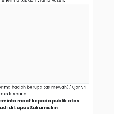
nerima tas dari Wahid Husen.
rima hadiah berupa tas mewah)," ujar Sri
amis kemarin.
meminta maaf kepada publik atas
jadi di Lapas Sukamiskin