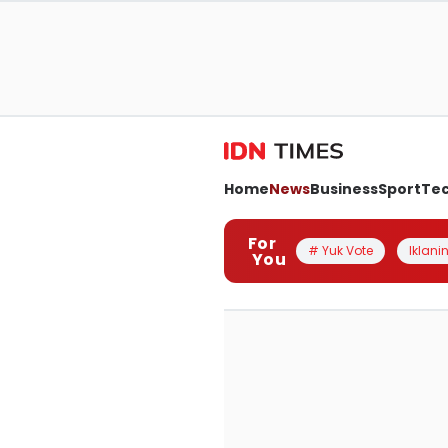
Home
News
Business
Sport
Te
For
# Yuk Vote
Iklanin
You