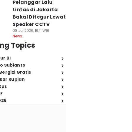
Pelanggar Lalu
Lintas di Jakarta
Bakal Ditegur Lewat
Speaker CCTV
08 Jul 2026, 16:11 WIB
News
ng Topics
ur BI
o Subianto
ergizi Gratis
ukar Rupiah
tus
FF
026