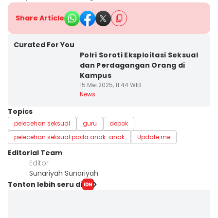
Share Article
Curated For You
Polri Soroti Eksploitasi Seksual
dan Perdagangan Orang di
Kampus
15 Mei 2025, 11:44 WIB
News
Topics
pelecehan seksual
guru
depok
pelecehan seksual pada anak-anak
Update me
Editorial Team
Editor
Sunariyah Sunariyah
Tonton lebih seru di