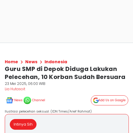
Home
News
Indonesia
Guru SMP di Depok Diduga Lakukan
Pelecehan, 10 Korban Sudah Bersuara
23 Mei 2025, 06:00 WIB
Lia Hutasoit
News
Channel
Add Us on Google
Ilustrasi pelecehan seksual. (IDN Times/Arief Rahmat)
Intinya Sih