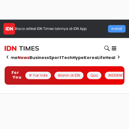
Baca artikel
IDN Times
lainnya di IDN App
Install
Home
News
Business
Sport
Tech
Hype
Korea
Life
Health
Aut
For
# Yuk Vote
Iklanin di IDN
Quiz
INSIDENESIA
You