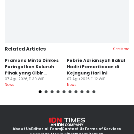
Related Articles
See More
Pramono Minta Dinkes
Febrie Adriansyah Bakal
M
Peringatkan Seluruh
Hadiri Pemeriksaan di
P
Pihak yang Cibir
Kejagung Hari ini
J
Pengguna BPJS
07 Agu 2026, 11:30 WIB
07 Agu 2026, 11:12 WIB
P
07
News
News
Ne
About Us
Editorial Team
Contact Us
Terms of Services