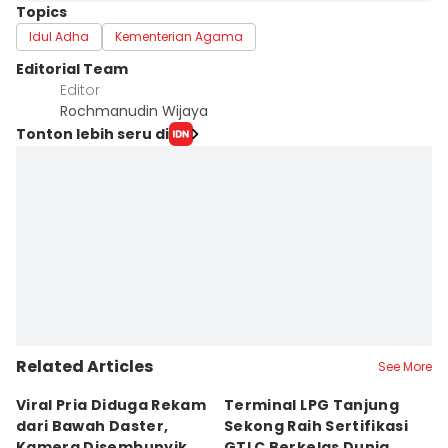
Topics
Idul Adha
Kementerian Agama
Editorial Team
Editor
Rochmanudin Wijaya
Tonton lebih seru di
Related Articles
See More
Viral Pria Diduga Rekam
Terminal LPG Tanjung
3
dari Bawah Daster,
Sekong Raih Sertifikasi
J
Kamera Disembunyikan
GTLC Berkelas Dunia
U