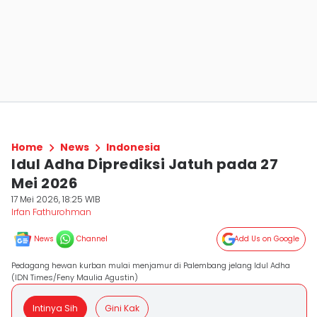
Home
News
Indonesia
Idul Adha Diprediksi Jatuh pada 27
Mei 2026
17 Mei 2026, 18:25 WIB
Irfan Fathurohman
News
Channel
Add Us on Google
Pedagang hewan kurban mulai menjamur di Palembang jelang Idul Adha
(IDN Times/Feny Maulia Agustin)
Intinya Sih
Gini Kak