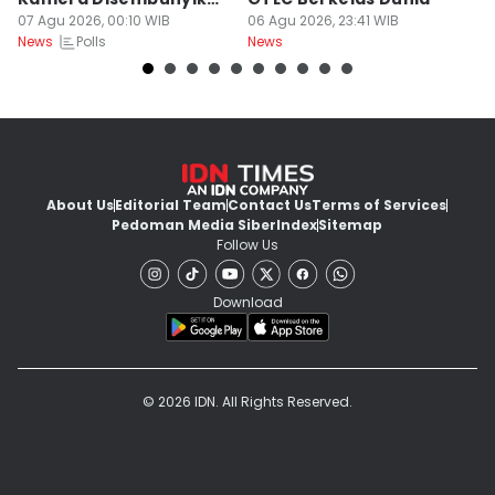
di Sandal
07 Agu 2026, 00:10 WIB
06 Agu 2026, 23:41 WIB
06
Polls
News
News
Ne
About Us
Editorial Team
Contact Us
Terms of Services
Pedoman Media Siber
Index
Sitemap
Follow Us
Download
© 2026 IDN. All Rights Reserved.