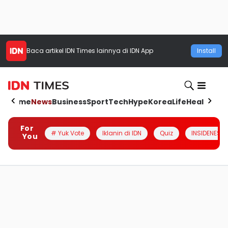
Baca artikel
IDN Times
lainnya di IDN App
Install
Home
News
Business
Sport
Tech
Hype
Korea
Life
Health
Aut
For
# Yuk Vote
Iklanin di IDN
Quiz
INSIDENESIA
You