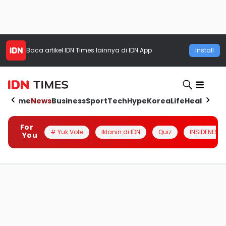
Baca artikel
IDN Times
lainnya di IDN App
Install
Home
News
Business
Sport
Tech
Hype
Korea
Life
Health
Aut
For
# Yuk Vote
Iklanin di IDN
Quiz
INSIDENESIA
You