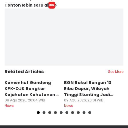
Tonton lebih seru di
Related Articles
See More
Kemenhut Gandeng
BGN Bakal Bangun 13
P
KPK-OJK Bongkar
Ribu Dapur, Wilayah
N
Kejahatan Kehutanan
Tinggi Stunting Jadi
K
dan Satwa Liar
09 Agu 2026, 20:04 WIB
Prioritas
09 Agu 2026, 20:01 WIB
09
News
News
Ne