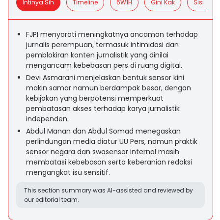
Intinya Sih
Timeline
5W1H
Gini Kak
Sisi Posit
FJPI menyoroti meningkatnya ancaman terhadap
jurnalis perempuan, termasuk intimidasi dan
pemblokiran konten jurnalistik yang dinilai
mengancam kebebasan pers di ruang digital.
Devi Asmarani menjelaskan bentuk sensor kini
makin samar namun berdampak besar, dengan
kebijakan yang berpotensi memperkuat
pembatasan akses terhadap karya jurnalistik
independen.
Abdul Manan dan Abdul Somad menegaskan
perlindungan media diatur UU Pers, namun praktik
sensor negara dan swasensor internal masih
membatasi kebebasan serta keberanian redaksi
mengangkat isu sensitif.
This section summary was AI-assisted and reviewed by
our editorial team.