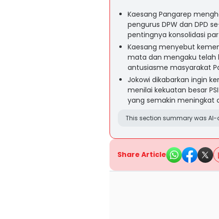
Kaesang Pangarep menghadi
pengurus DPW dan DPD se
pentingnya konsolidasi part
Kaesang menyebut kemena
mata dan mengaku telah 
antusiasme masyarakat Pa
Jokowi dikabarkan ingin k
menilai kekuatan besar PS
yang semakin meningkat d
This section summary was AI-a
Share Article