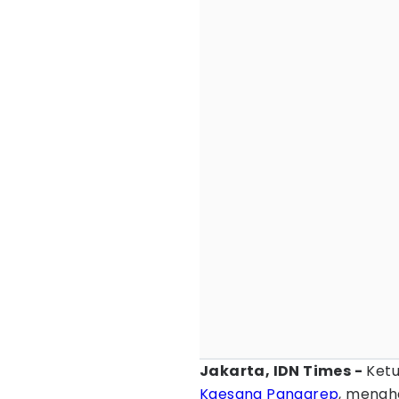
Jakarta, IDN Times -
Ket
Kaesang Pangarep
, mengha