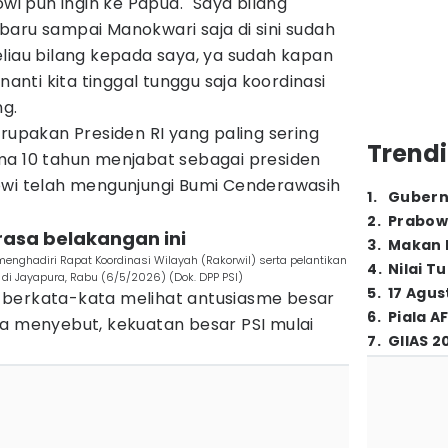
 pun ingin ke Papua. "Saya bilang
aru sampai Manokwari saja di sini sudah
liau bilang kepada saya, ya sudah kapan
nanti kita tinggal tunggu saja koordinasi
ng.
erupakan Presiden RI yang paling sering
Trendi
ma 10 tahun menjabat sebagai presiden
owi telah mengunjungi Bumi Cenderawasih
1
.
Gubern
2
.
Prabow
erasa belakangan ini
3
.
Makan B
nghadiri Rapat Koordinasi Wilayah (Rakorwil) serta pelantikan
4
.
Nilai T
di Jayapura, Rabu (6/5/2026) (Dok. DPP PSI)
5
.
17 Agus
 berkata-kata melihat antusiasme besar
6
.
Piala A
Ia menyebut, kekuatan besar PSI mulai
7
.
GIIAS 2