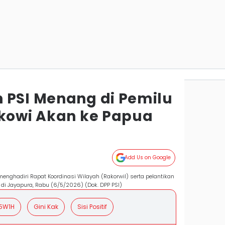
 PSI Menang di Pemilu
okowi Akan ke Papua
Add Us on Google
nghadiri Rapat Koordinasi Wilayah (Rakorwil) serta pelantikan
di Jayapura, Rabu (6/5/2026) (Dok. DPP PSI)
5W1H
Gini Kak
Sisi Positif