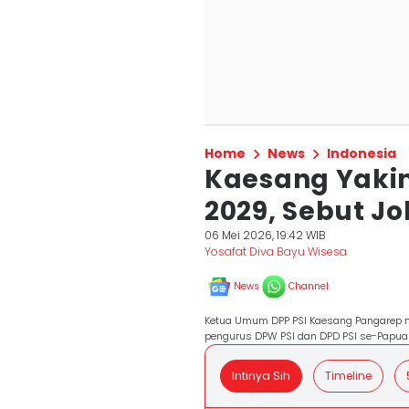
Home
News
Indonesia
Kaesang Yakin
2029, Sebut J
06 Mei 2026, 19:42 WIB
Yosafat Diva Bayu Wisesa
News
Channel
Ketua Umum DPP PSI Kaesang Pangarep me
pengurus DPW PSI dan DPD PSI se-Papua 
Intinya Sih
Timeline