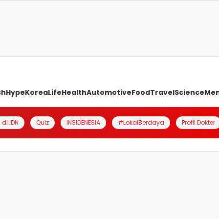
ch
Hype
Korea
Life
Health
Automotive
Food
Travel
Science
Me
 di IDN
Quiz
INSIDENESIA
#LokalBerdaya
Profil Dokter