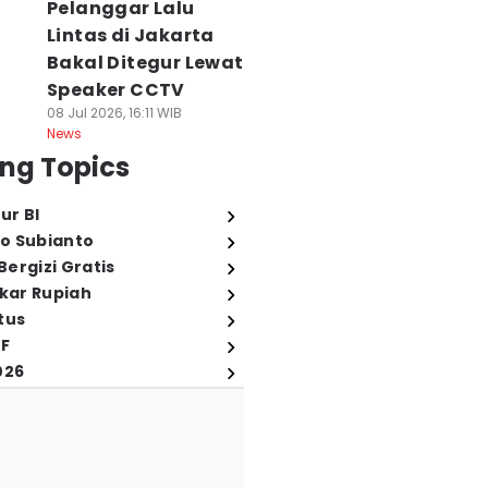
Pelanggar Lalu
Lintas di Jakarta
Bakal Ditegur Lewat
Speaker CCTV
08 Jul 2026, 16:11 WIB
News
ng Topics
ur BI
o Subianto
ergizi Gratis
ukar Rupiah
tus
FF
026