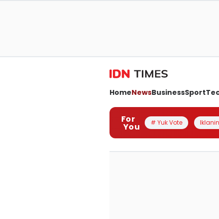
Home
News
Business
Sport
Te
For
# Yuk Vote
Iklanin
You