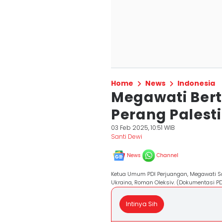
Home
News
Indonesia
Megawati Ber
Perang Palest
03 Feb 2025, 10:51 WIB
Santi Dewi
News
Channel
Ketua Umum PDI Perjuangan, Megawati So
Ukraina, Roman Oleksiv. (Dokumentasi PD
Intinya Sih