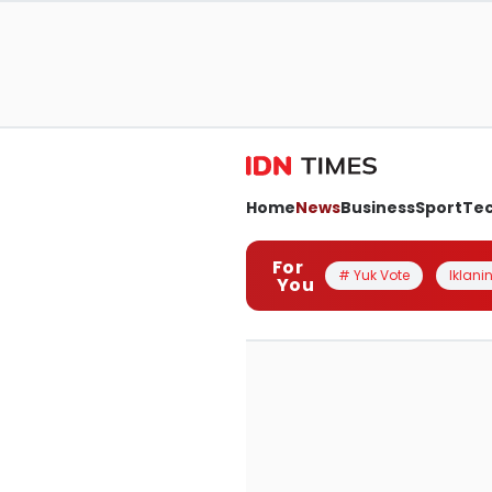
Home
News
Business
Sport
Te
For
# Yuk Vote
Iklanin
You