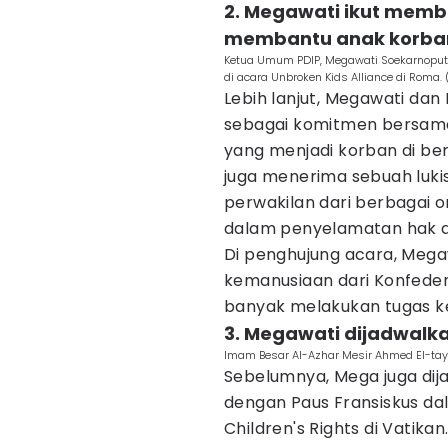
2. Megawati ikut memb
membantu anak korba
Ketua Umum PDIP, Megawati Soekarnoputri
di acara Unbroken Kids Alliance di Roma.
Lebih lanjut, Megawati da
sebagai komitmen bersam
yang menjadi korban di be
juga menerima sebuah luki
perwakilan dari berbagai 
dalam penyelamatan hak 
Di penghujung acara, Meg
kemanusiaan dari Konfedera
banyak melakukan tugas ke
3. Megawati dijadwalk
Imam Besar Al-Azhar Mesir Ahmed El-tay
Sebelumnya, Mega juga di
dengan Paus Fransiskus da
Children's Rights di Vatik