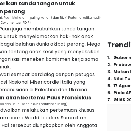
erikan tanda tangan untuk
n perang
, Puan Maharani (paling kanan) dan Rizki Pratama ketika hadir
 (Dokumentasi PDIP)
n Puan juga membubuhkan tanda tangan
a untuk menyelamatkan hak-hak anak
Trendi
rbagai belahan dunia akibat perang. Mega
san tentang anak kecil yang menyaksikan
1
.
Gubern
organisasi meneken komitmen kerja sama
2
.
Prabow
anak.
3
.
Makan B
awati sempat berdialog dengan petugas
4
.
Nilai T
si Nasional Misericordie Italia yang
5
.
17 Agus
manusiaan di Palestina dan Ukraina.
6
.
Piala A
an akan bertemu Paus Fransiskus
7
.
GIIAS 2
eb dan Paus Fransiskus (columbanird.org)
jadwalkan melakukan pertemuan khusus
lam acara World Leaders Summit on
an. Hal tersebut diungkapkan oleh Anggota