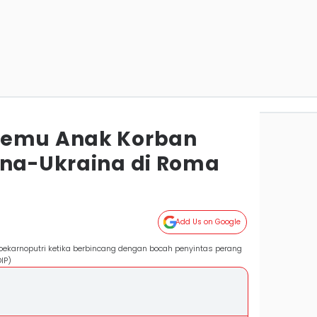
temu Anak Korban
ina-Ukraina di Roma
Add Us on Google
ekarnoputri ketika berbincang dengan bocah penyintas perang
IP)