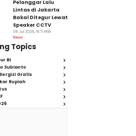
Pelanggar Lalu
Lintas di Jakarta
Bakal Ditegur Lewat
Speaker CCTV
08 Jul 2026, 16:11 WIB
News
ng Topics
ur BI
o Subianto
ergizi Gratis
ukar Rupiah
tus
FF
026