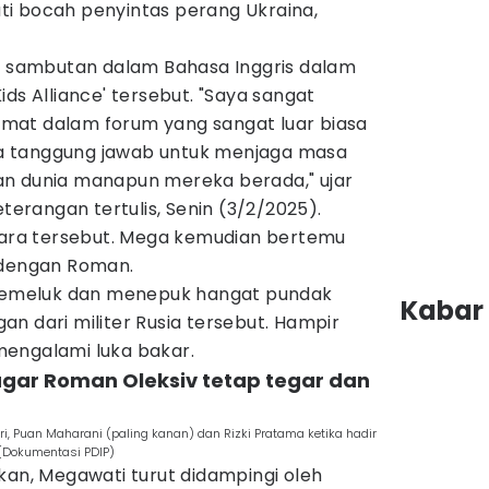
i bocah penyintas perang Ukraina,
sambutan dalam Bahasa Inggris dalam
ds Alliance' tersebut. "Saya sangat
mat dalam forum yang sangat luar biasa
asa tanggung jawab untuk menjaga masa
an dunia manapun mereka berada," ujar
eterangan tertulis, Senin (3/2/2025).
acara tersebut. Mega kemudian bertemu
g dengan Roman.
 memeluk dan menepuk hangat pundak
Kabar 
n dari militer Rusia tersebut. Hampir
mengalami luka bakar.
agar Roman Oleksiv tetap tegar dan
, Puan Maharani (paling kanan) dan Rizki Pratama ketika hadir
 (Dokumentasi PDIP)
kan, Megawati turut didampingi oleh