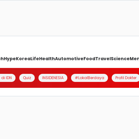
ch
Hype
Korea
Life
Health
Automotive
Food
Travel
Science
Me
 di IDN
Quiz
INSIDENESIA
#LokalBerdaya
Profil Dokter