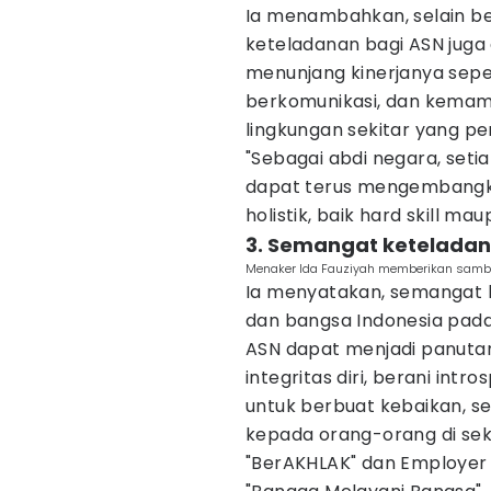
Ia menambahkan, selain ber
keteladanan bagi ASN juga 
menunjang kinerjanya sepe
berkomunikasi, dan kemam
lingkungan sekitar yang p
"Sebagai abdi negara, seti
dapat terus mengembangka
holistik, baik hard skill mau
3. Semangat keteladanan
Menaker Ida Fauziyah memberikan sambut
Ia menyatakan, semangat ke
dan bangsa Indonesia pad
ASN dapat menjadi panut
integritas diri, berani int
untuk berbuat kebaikan, s
kepada orang-orang di sek
"BerAKHLAK" dan Employer 