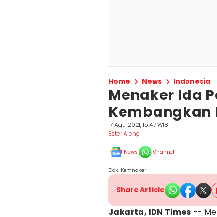
Home
News
Indonesia
Menaker Ida 
Kembangkan Har
17 Agu 2021, 15:47 WIB
Ester Ajeng
News
Channel
Dok. Kemnaker
Share Article
Jakarta, IDN Times
-- Men