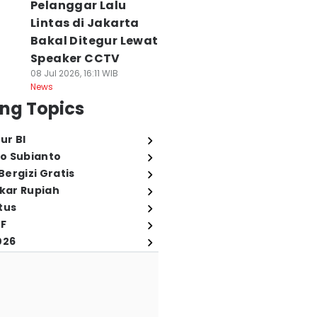
Pelanggar Lalu
Lintas di Jakarta
Bakal Ditegur Lewat
Speaker CCTV
08 Jul 2026, 16:11 WIB
News
ng Topics
ur BI
o Subianto
ergizi Gratis
ukar Rupiah
tus
FF
026