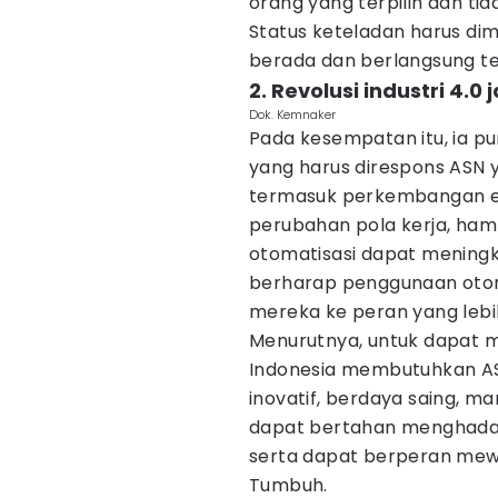
orang yang terpilih dan ti
Status keteladan harus dimi
berada dan berlangsung t
2. Revolusi industri 4.0
Dok. Kemnaker
Pada kesempatan itu, ia 
yang harus direspons ASN ya
termasuk perkembangan ek
perubahan pola kerja, ha
otomatisasi dapat meningka
berharap penggunaan otom
mereka ke peran yang lebih
Menurutnya, untuk dapat 
Indonesia membutuhkan ASN
inovatif, berdaya saing,
dapat bertahan menghada
serta dapat berperan mewu
Tumbuh.