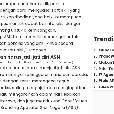
tumpu pada hard skill, prinsip
dengan cara menguasai soft skill yang
rti kepribadian yang baik, kemampuan
puan untuk dapat berinteraksi dengan
enting untuk dikembangkan.
ap ASN harus memiliki semangat untuk
Trendi
n potensi yang dimilikinya secara
pun soft skill," ucapnya.
1
.
Gubern
 harus jadi jati diri ASN
2
.
Prabow
3
.
Makan B
an di acara bakti sosial Kemnaker. (Dok. Kemnaker)
teladanan harus menjadi jati diri ASN
4
.
Nilai T
a umumnya, sehingga di mana pun berada,
5
.
17 Agus
an dengan terus memegang teguh
6
.
Piala A
7
.
GIIAS 2
rospeksi, saling mengajak dan mengingatkan
elalu mengarahkan dalam hal kebaikan
itarnya, dan juga mendukung Core Values
Branding Aparatur Sipil Negara (ASN)