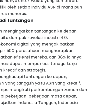
dak hanya untuk waktu yang sementara.
liki oleh setiap individu ASN di mana pun
erus menerus.
 jadi tantangan
pun mengingatkan tantangan ke depan
itu dampak revolusi industri 4.0,
onomi digital yang mengakibatkan
mpir 50% perusahaan mengharapkan
tkan efisiensi mereka, dan 38% lainnya
asi dapat memperluas tenaga kerja
 kreatif dan strategis.
menghadapi tantangan ke depan,
 yang tangguh yaitu ASN yang kreatif,
 mampu mengikuti perkembangan zaman dan
pi pekerjaan-pekerjaan masa depan,
judkan Indonesia Tangguh, Indonesia