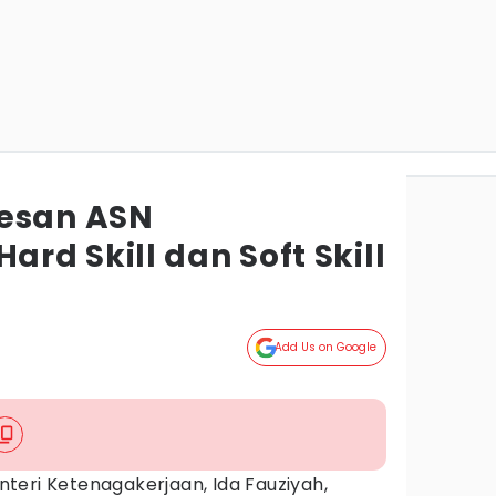
Pesan ASN
d Skill dan Soft Skill
Add Us on Google
teri Ketenagakerjaan, Ida Fauziyah,