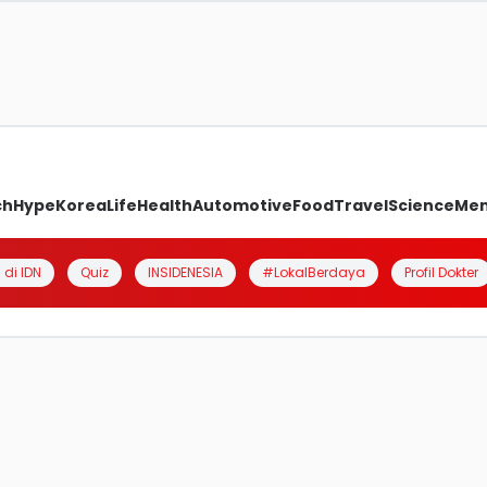
ch
Hype
Korea
Life
Health
Automotive
Food
Travel
Science
Me
 di IDN
Quiz
INSIDENESIA
#LokalBerdaya
Profil Dokter