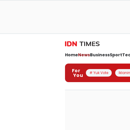
Home
News
Business
Sport
Te
For
# Yuk Vote
Iklanin
You