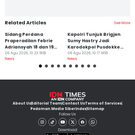
Related Articles
See More
Sidang Perdana
Kapolri Tunjuk Brigjen
A
Praperadilan Febrie
Sumy Hastry Jadi
K
Adriansyah 18 dan 19
Karodokpol Pusdokkes
P
Agustus 2026
06 Agu 2026, 10:23 WIB
Polri
06 Agu 2026, 10:17 WIB
B
06
News
News
Ne
About Us
Editorial Team
Contact Us
Terms of Services
Pedoman Media Siber
Index
Sitemap
Follow Us
Download