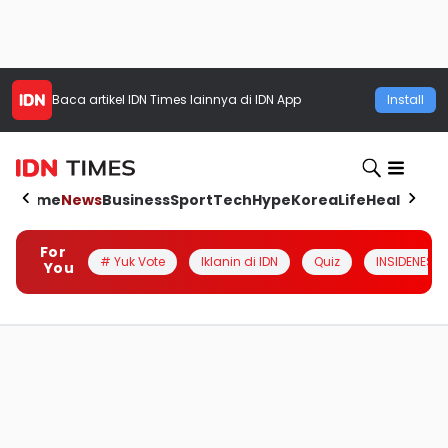
Baca artikel
IDN Times
lainnya di IDN App
Install
Home
News
Business
Sport
Tech
Hype
Korea
Life
Health
Aut
For
# Yuk Vote
Iklanin di IDN
Quiz
INSIDENESIA
You