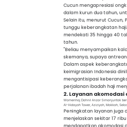
Cucun mengapresiasi ongkos
dalam kurun dua tahun, untu
Selain itu, menurut Cucun
tunggu keberangkatan haj
mendekati 35 hingga 40 tahu
tahun.
"Beliau menyampaikan kalau
skemanya, supaya antrean i
Dalam aspek keberangkata
keimigrasian Indonesia din
mengantisipasi keberangka
perjalanan ibadah haji menj
2. Layanan akomodasi d
Wamenhaj Dahnil Anzar Simanjuntak bers
Al-Hidayah Tower, Aziziyah, Makkah, Sel
Peningkatan layanan juga d
menjelaskan sekitar 17 ribu
mendapatkan akomodasi di