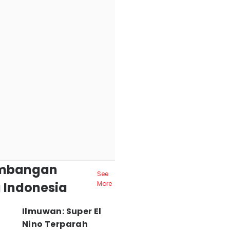
mbangan
See
 Indonesia
More
Ilmuwan: Super El
Nino Terparah