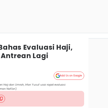
ahas Evaluasi Haji,
 Antrean Lagi
Add Us on Google
 Haji dan Umrah, Irfan Yusuf usai rapat evaluasi
lman Nafi'an)