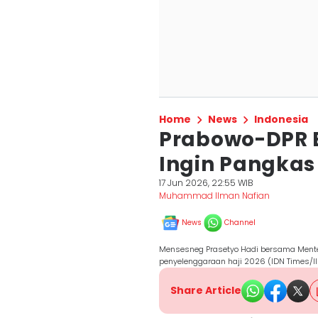
Home
News
Indonesia
Prabowo-DPR B
Ingin Pangkas
17 Jun 2026, 22:55 WIB
Muhammad Ilman Nafian
News
Channel
Mensesneg Prasetyo Hadi bersama Menteri
penyelenggaraan haji 2026 (IDN Times/I
Share Article