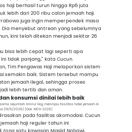
 haji berhasil turun hingga Rp6 juta
k lebih dari 200 ribu calon jemaah haji.
, Prabowo juga ingin memperpendek masa
i. Dia menyebut antrean yang sebelumnya
n, kini telah ditekan menjadi sekitar 26
 bisa lebih cepat lagi seperti apa
ni tidak panjang," kata Cucun.
n, Tim Pengawas Haji melaporkan sistem
ilai semakin baik. Sistem tersebut mampu
tan jemaah ilegal, sehingga proses
adi lebih tertib dan aman.
an konsumsi dinilai lebih baik
ama sejumlah Amirul Hajj meninjau fasilitas hotel jemaah di
asa (19/5/2026) (Dok. MCH 2026)
irasakan pada fasilitas akomodasi. Cucun
 jemaah haji reguler tahun ini
 zona satu kawasan Masjid Nabawi,