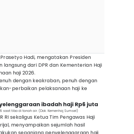
, Prasetyo Hadi, mengatakan Presiden
 langsung dari DPR dan Kementerian Haji
aan haji 2026.
enuh dengan keakraban, penuh dengan
aikan-perbaikan pelaksanaan haji ke
yelenggaraan ibadah haji Rp6 juta
 saat tiba di tanah air. (Dok. Kemenhaj Sumsel)
 RI sekaligus Ketua Tim Pengawas Haji
jal, menyampaikan sejumlah hasil
akukan sepanjang penyelenggaraan haji