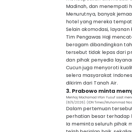
Madinah, dan menempati ho
Menurutnya, banyak jemaah
hotel yang mereka tempati
Selain akomodasi, layanan
Tim Pengawas Haji mencata
beragam dibandingkan tah
tersebut tidak lepas dari 
dan pihak penyedia layanan
Cucun juga menyoroti kualit
selera masyarakat Indone
dikirim dari Tanah Air.
3. Prabowo minta mem
Menhaj Mochamad Irfan Yusuf saat menc
(8/5/2026). (IDN Times/Muhammad Nas
Dalam pertemuan tersebut
perhatian besar terhadap 
Ia meminta seluruh piha
telah berjalan baik, sekal