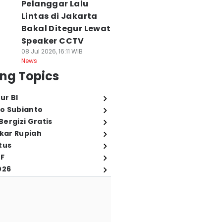
Pelanggar Lalu
Lintas di Jakarta
Bakal Ditegur Lewat
Speaker CCTV
08 Jul 2026, 16:11 WIB
News
ng Topics
ur BI
o Subianto
ergizi Gratis
ukar Rupiah
tus
FF
026