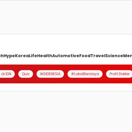
ch
Hype
Korea
Life
Health
Automotive
Food
Travel
Science
Me
 di IDN
Quiz
INSIDENESIA
#LokalBerdaya
Profil Dokter