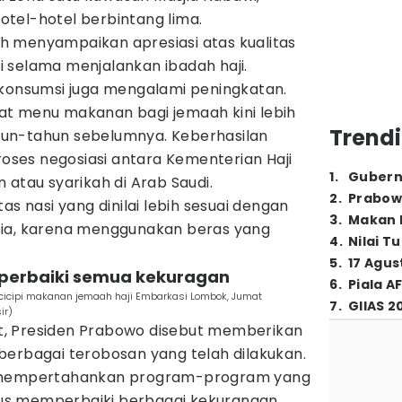
tel-hotel berbintang lima.
 menyampaikan apresiasi atas kualitas
 selama menjalankan ibadah haji.
 konsumsi juga mengalami peningkatan.
t menu makanan bagi jemaah kini lebih
Trendi
un-tahun sebelumnya. Keberhasilan
proses negosiasi antara Kementerian Haji
1
.
Gubern
 atau syarikah di Arab Saudi.
2
.
Prabow
as nasi yang dinilai lebih sesuai dengan
3
.
Makan B
sia, karena menggunakan beras yang
4
.
Nilai T
5
.
17 Agus
perbaiki semua kekuragan
6
.
Piala A
icipi makanan jemaah haji Embarkasi Lombok, Jumat
7
.
GIIAS 2
ir)
, Presiden Prabowo disebut memberikan
berbagai terobosan yang telah dilakukan.
k mempertahankan program-program yang
igus memperbaiki berbagai kekurangan