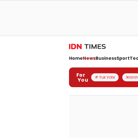
Home
News
Business
Sport
Te
For
# Yuk Vote
Iklanin
You