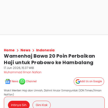
Home
News
Indonesia
Wamenhaj Bawa 20 Poin Perbaikan
Haji untuk Prabowo ke Hambalang
17 Jun 2026, 15:37 WIB
Muhammad Ilman Nafian
News
Channel
Add Us on Google
Wakil Menteri Haji dan Umrah, Dahnil Anzar Simanjuntak (IDN Times/Ilman
Nafi'an)
Intinya Sih
Gini Kak