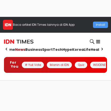
Baca artikel
IDN Times
lainnya di IDN App
Install
Home
News
Business
Sport
Tech
Hype
Korea
Life
Health
Aut
For
# Yuk Vote
Iklanin di IDN
Quiz
INSIDENESIA
You