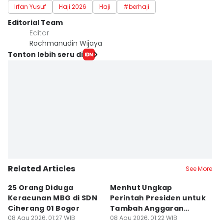
Irfan Yusuf
Haji 2026
Haji
#berhaji
Editorial Team
Editor
Rochmanudin Wijaya
Tonton lebih seru di
Related Articles
See More
25 Orang Diduga
Menhut Ungkap
Mi
Keracunan MBG di SDN
Perintah Presiden untuk
S
Ciherang 01 Bogor
Tambah Anggaran
B
08 Agu 2026, 01:27 WIB
Pencegahan Karhutla
08 Agu 2026, 01:22 WIB
08