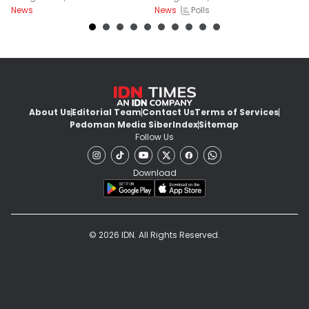
Polls
News
News
Ne
About Us
Editorial Team
Contact Us
Terms of Services
Pedoman Media Siber
Index
Sitemap
Follow Us
Download
© 2026 IDN. All Rights Reserved.