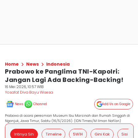
Home
News
Indonesia
Prabowo ke Panglima TNI-Kapolri:
Jangan Lagi Ada Backing-Backing!
16 Mei 2026, 10:57 WIB
Yosafat Diva Bayu Wisesa
News
Channel
Add Us on Google
Prabowo di acara peresmian Museum Ibu Marsinah dan Rumah Singgah di
Nganjuk, Jawa Timur, Sabtu (16/5/2026). (IDN Times/M Ilman Nafi'an)
Intinya Sih
Timeline
5W1H
Gini Kak
Sisi Posit