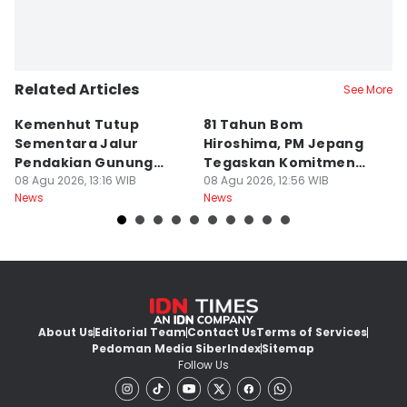
Related Articles
See More
Kemenhut Tutup
81 Tahun Bom
B
Sementara Jalur
Hiroshima, PM Jepang
H
Pendakian Gunung
Tegaskan Komitmen
d
Gede Pangrango
08 Agu 2026, 13:16 WIB
Bebas Nuklir
08 Agu 2026, 12:56 WIB
08
News
News
Ne
About Us
Editorial Team
Contact Us
Terms of Services
Pedoman Media Siber
Index
Sitemap
Follow Us