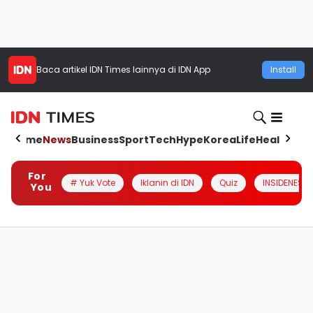
Baca artikel
IDN Times
lainnya di IDN App
Install
Home
News
Business
Sport
Tech
Hype
Korea
Life
Health
Aut
For
# Yuk Vote
Iklanin di IDN
Quiz
INSIDENESIA
You