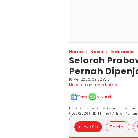
Home
News
Indonesia
Seloroh Prab
Pernah Dipenja
16 Mei 2026, 09:32 WIB
Muhammad Ilman Nafian
News
Channel
Prabowo peresmian Museum Ibu Marsinah
(16/5/2026). (IDN Times/M Ilman Nafi'an
Intinya Sih
Timeline