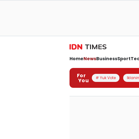
Home
News
Business
Sport
Te
For
# Yuk Vote
Iklanin
You