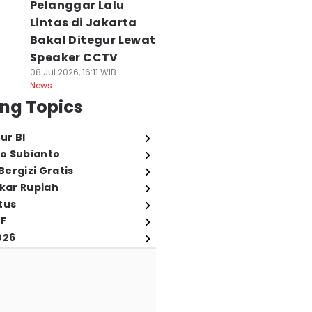
Pelanggar Lalu
Lintas di Jakarta
Bakal Ditegur Lewat
Speaker CCTV
08 Jul 2026, 16:11 WIB
News
ng Topics
ur BI
o Subianto
ergizi Gratis
ukar Rupiah
tus
FF
026