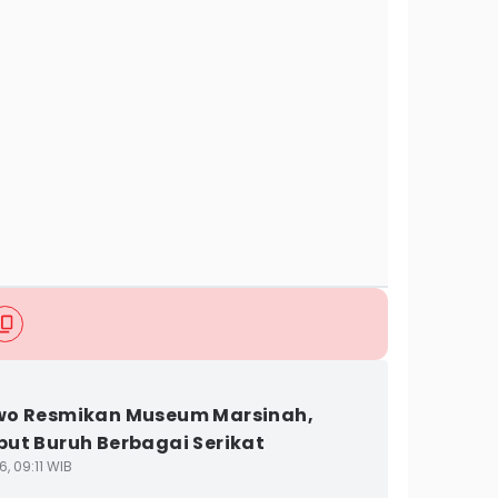
wo Resmikan Museum Marsinah,
ut Buruh Berbagai Serikat
6, 09:11 WIB