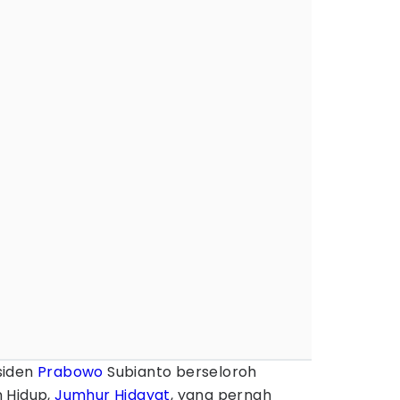
siden
Prabowo
Subianto berseloroh
 Hidup,
Jumhur Hidayat
, yang pernah