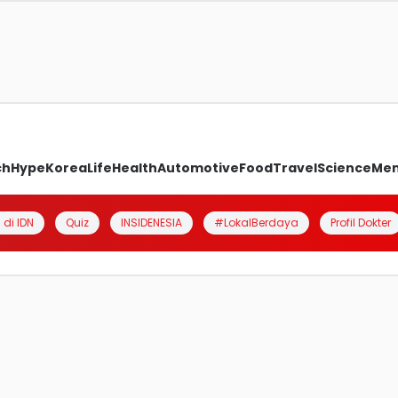
ch
Hype
Korea
Life
Health
Automotive
Food
Travel
Science
Me
 di IDN
Quiz
INSIDENESIA
#LokalBerdaya
Profil Dokter