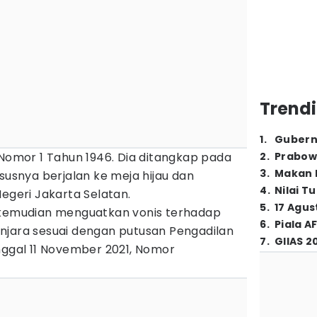
Trendi
1
.
Gubern
 Nomor 1 Tahun 1946. Dia ditangkap pada
2
.
Prabow
3
.
Makan B
asusnya berjalan ke meja hijau dan
4
.
Nilai T
Negeri Jakarta Selatan.
5
.
17 Agus
 kemudian menguatkan vonis terhadap
6
.
Piala A
njara sesuai dengan putusan Pengadilan
7
.
GIIAS 2
nggal 11 November 2021, Nomor