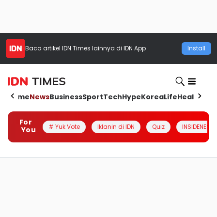
Baca artikel
IDN Times
lainnya di IDN App
Install
Home
News
Business
Sport
Tech
Hype
Korea
Life
Health
Aut
For
# Yuk Vote
Iklanin di IDN
Quiz
INSIDENESIA
You