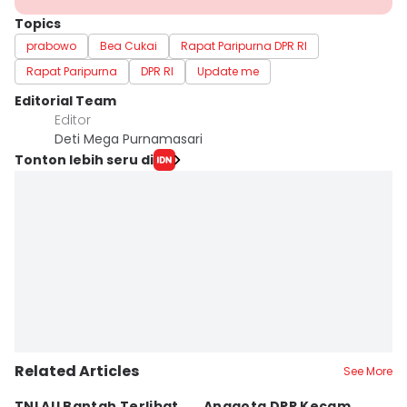
Topics
prabowo
Bea Cukai
Rapat Paripurna DPR RI
Rapat Paripurna
DPR RI
Update me
Editorial Team
Editor
Deti Mega Purnamasari
Tonton lebih seru di
Related Articles
See More
TNI AU Bantah Terlibat
Anggota DPR Kecam
K