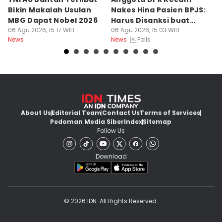
Bikin Makalah Usulan
Nakes Hina Pasien BPJS:
R
MBG Dapat Nobel 2026
Harus Disanksi buat
D
06 Agu 2026, 15:17 WIB
Pelajaran
06 Agu 2026, 15:03 WIB
S
06
Polls
News
News
Ne
About Us
Editorial Team
Contact Us
Terms of Services
Pedoman Media Siber
Index
Sitemap
Follow Us
Download
© 2026 IDN. All Rights Reserved.