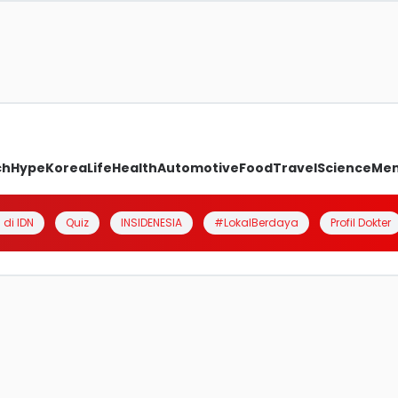
ch
Hype
Korea
Life
Health
Automotive
Food
Travel
Science
Me
 di IDN
Quiz
INSIDENESIA
#LokalBerdaya
Profil Dokter