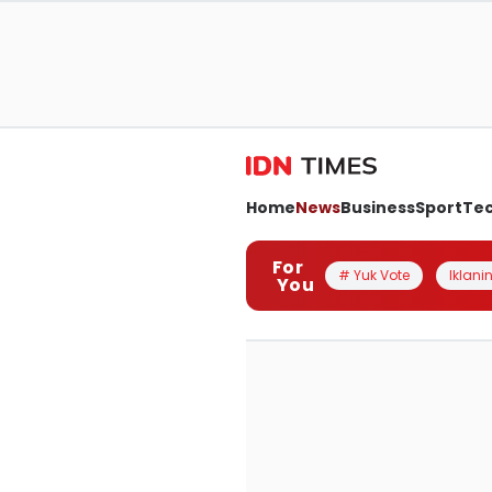
Home
News
Business
Sport
Te
For
# Yuk Vote
Iklanin
You