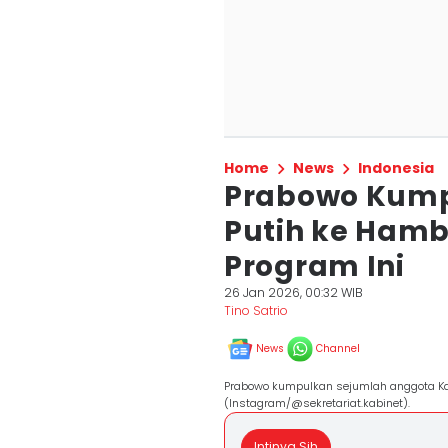
Home
News
Indonesia
Prabowo Kump
Putih ke Hamb
Program Ini
26 Jan 2026, 00:32 WIB
Tino Satrio
News
Channel
Prabowo kumpulkan sejumlah anggota Ka
(Instagram/@sekretariat.kabinet).
Intinya Sih