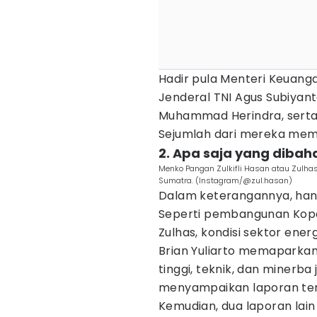
Hadir pula Menteri Keuang
Jenderal TNI Agus Subiyant
Muhammad Herindra, serta
Sejumlah dari mereka me
2. Apa saja yang dibah
Menko Pangan Zulkifli Hasan atau Zulha
Sumatra. (Instagram/@zul.hasan)
Dalam keterangannya, han
Seperti pembangunan Kope
Zulhas, kondisi sektor ener
Brian Yuliarto memaparkan
tinggi, teknik, dan minerba
menyampaikan laporan ter
Kemudian, dua laporan lai