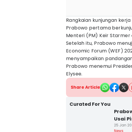
Rangkaian kunjungan kerja 
Prabowo pertama berkunju
Menteri (PM) Keir Starmer d
Setelah itu, Prabowo menuj
Economic Forum (WEF) 202
menyampaikan pandanganny
Prabowo menemui Presiden
Elysee.
Share Article
Curated For You
Prabow
Usai P
25 Jan 202
News