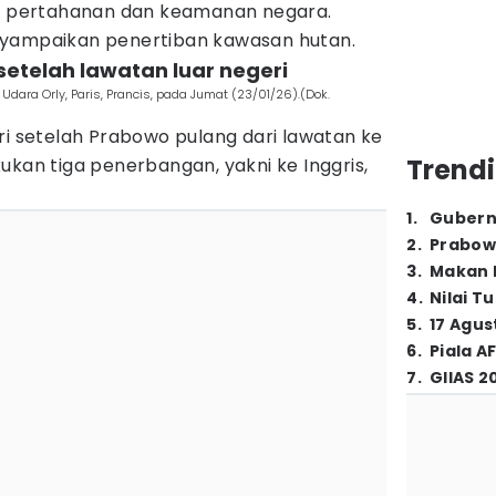
or pertahanan dan keamanan negara.
nyampaikan penertiban kawasan hutan.
 setelah lawatan luar negeri
Udara Orly, Paris, Prancis, pada Jumat (23/01/26).(Dok.
ri setelah Prabowo pulang dari lawatan ke
Trendi
ukan tiga penerbangan, yakni ke Inggris,
1
.
Gubern
2
.
Prabow
3
.
Makan B
4
.
Nilai T
5
.
17 Agus
6
.
Piala A
7
.
GIIAS 2