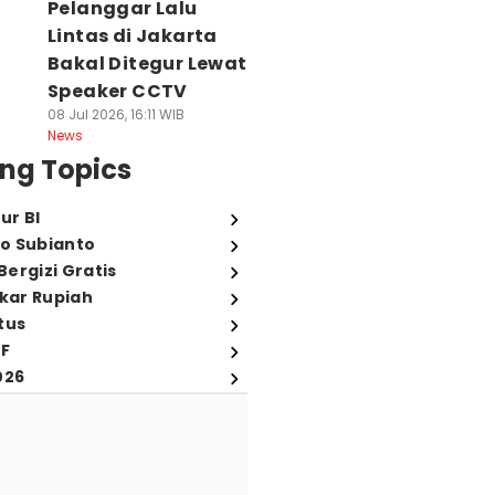
Pelanggar Lalu
Lintas di Jakarta
Bakal Ditegur Lewat
Speaker CCTV
08 Jul 2026, 16:11 WIB
News
ng Topics
ur BI
o Subianto
ergizi Gratis
ukar Rupiah
tus
FF
026