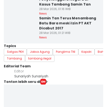
Kasus Tambang Samin Tan
28 Mar 2026, 01:16 WIB
News
Samin Tan Terus Menambang
Batu Bara meski Izin PT AKT
Dicabut 2017
28 Mar 2026, 01:21 WIB
News
Topics
Satgas PKH
Jaksa Agung
Panglima TNI
Kapolri
Bahlil
Tambang
tambang ilegal
Editorial Team
Editor
Sunariyah Sunariyah
Tonton lebih seru di