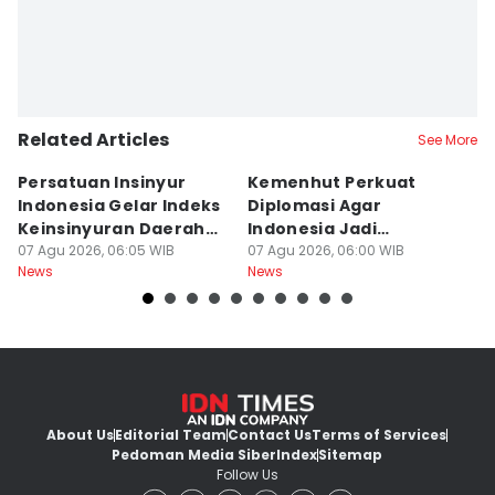
Related Articles
See More
Persatuan Insinyur
Kemenhut Perkuat
T
Indonesia Gelar Indeks
Diplomasi Agar
N
Keinsinyuran Daerah
Indonesia Jadi
h
dan CAFEO 44
07 Agu 2026, 06:05 WIB
Pemimpin Kehutanan
07 Agu 2026, 06:00 WIB
Ti
07
News
News
Ne
Global
About Us
Editorial Team
Contact Us
Terms of Services
Pedoman Media Siber
Index
Sitemap
Follow Us