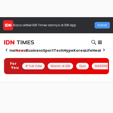
Baca artikel
IDN Times
lainnya di IDN App
Install
Home
News
Business
Sport
Tech
Hype
Korea
Life
Health
Aut
For
# Yuk Vote
Iklanin di IDN
Quiz
INSIDENESIA
You