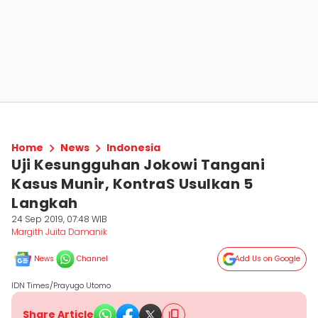
Home
News
Indonesia
Uji Kesungguhan Jokowi Tangani
Kasus Munir, KontraS Usulkan 5
Langkah
24 Sep 2019, 07:48 WIB
Margith Juita Damanik
News
Channel
Add Us on Google
IDN Times/Prayugo Utomo
Share Article