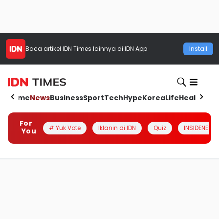
Baca artikel
IDN Times
lainnya di IDN App
Install
Home
News
Business
Sport
Tech
Hype
Korea
Life
Health
Aut
For
# Yuk Vote
Iklanin di IDN
Quiz
INSIDENESIA
You