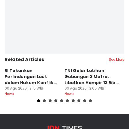
Editor
Dwifantya Aquina
Related Articles
See More
RI Tekankan
TNI Gelar Latihan
R
Perlindungan Laut
Gabungan 3 Matra,
A
dalam Hukum Konflik
Libatkan Hampir 13 Ribu
S
Bersenjata
06 Agu 2026, 12:15 WIB
Personel
06 Agu 2026, 12:05 WIB
06
News
News
Ne