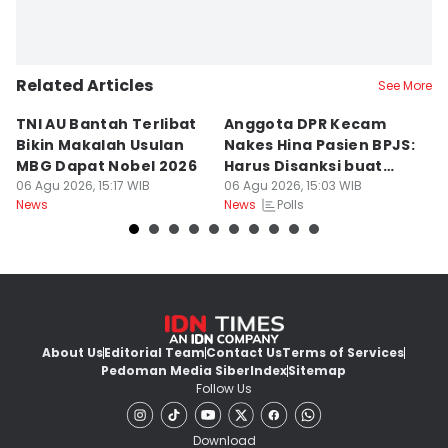
Related Articles
See More
TNI AU Bantah Terlibat
Anggota DPR Kecam
K
Bikin Makalah Usulan
Nakes Hina Pasien BPJS:
R
MBG Dapat Nobel 2026
Harus Disanksi buat
D
06 Agu 2026, 15:17 WIB
Pelajaran
06 Agu 2026, 15:03 WIB
S
06
Polls
News
News
Ne
About Us
Editorial Team
Contact Us
Terms of Services
Pedoman Media Siber
Index
Sitemap
Follow Us
Download