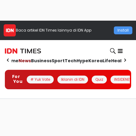
Baca artikel
IDN Times
lainnya di IDN App
Install
Home
News
Business
Sport
Tech
Hype
Korea
Life
Health
Aut
For
# Yuk Vote
Iklanin di IDN
Quiz
INSIDENESIA
You