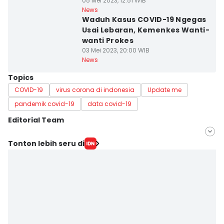
05 Mei 2023, 12:51 WIB
News
Waduh Kasus COVID-19 Ngegas
Usai Lebaran, Kemenkes Wanti-
wanti Prokes
03 Mei 2023, 20:00 WIB
News
Topics
COVID-19
virus corona di indonesia
Update me
pandemik covid-19
data covid-19
Editorial Team
Editor
Tonton lebih seru di
Santi Dewi
Editor
Dwifantya Aquina