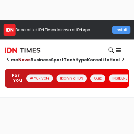
Baca artikel
IDN Times
lainnya di IDN App
Install
Home
News
Business
Sport
Tech
Hype
Korea
Life
Health
Aut
For
# Yuk Vote
Iklanin di IDN
Quiz
INSIDENESIA
You