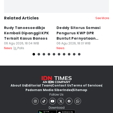
Related Articles
See More
Rudy Tanoesoedibjo
Deddy Sitorus Somasi
D
Kembali Dipanggil KPK
Pengurus KWP DPR
9
Terkait Kasus Bansos
Buntut Pernyataan
d
06 Agu 2026, 18:04 WIB
Sirkus
06 Agu 2026, 18:01 WIB
J
06
Polls
News
News
Ne
About Us
Editorial Team
Contact Us
Terms of Services
Pedoman Media Siber
Index
Sitemap
Follow Us
Download