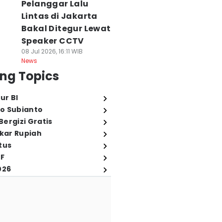
Pelanggar Lalu
Lintas di Jakarta
Bakal Ditegur Lewat
Speaker CCTV
08 Jul 2026, 16:11 WIB
News
ng Topics
ur BI
o Subianto
ergizi Gratis
ukar Rupiah
tus
FF
026