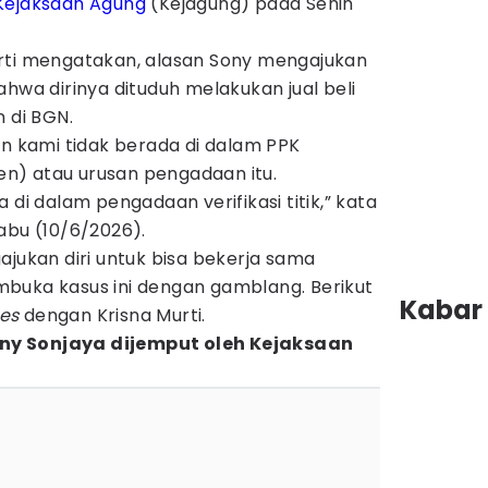
Kejaksaan Agung
(Kejagung) pada Senin
rti mengatakan, alasan Sony mengajukan
ahwa dirinya dituduh melakukan jual beli
n di BGN.
en kami tidak berada di dalam PPK
n) atau urusan pengadaan itu.
 di dalam pengadaan verifikasi titik,” kata
Rabu (10/6/2026).
ajukan diri untuk bisa bekerja sama
buka kasus ini dengan gamblang. Berikut
Kabar 
es
dengan Krisna Murti.
ny Sonjaya dijemput oleh Kejaksaan