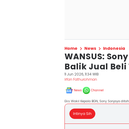
Home
News
Indonesia
WANSUS: Sony
Balik Jual Bel
11 Jun 2026, 11:34 WIB
Irfan Fathurohman
News
Channel
Eks Wakil Kepala BGN, Sony Sonjaya dita
Intinya Sih