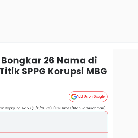
 Bongkar 26 Nama di
i Titik SPPG Korupsi MBG
Add Us on Google
han Kejagung, Rabu (3/6/2026). (IDN Times/Irfan Fathurohman)