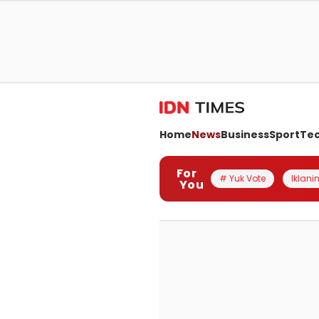
Home
News
Business
Sport
Te
For
# Yuk Vote
Iklanin
You