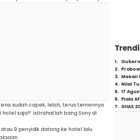
Trendi
1
.
Gubern
2
.
Prabow
3
.
Makan B
4
.
Nilai T
5
.
17 Agus
6
.
Piala A
rena sudah capek, lelah, terus temennya
7
.
GIIAS 2
i hotel saja?’ istirahatlah bang Sony di
atau 9 penyidik datang ke hotel lalu
aksaan.