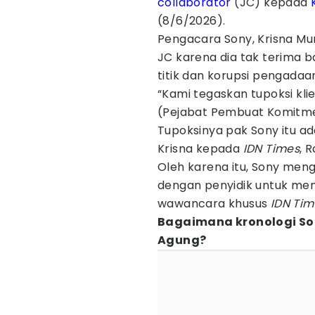
collaborator
(JC) kepada
(8/6/2026).
Pengacara Sony, Krisna Mu
JC karena dia tak terima b
titik dan korupsi pengadaa
“Kami tegaskan tupoksi kli
(Pejabat Pembuat Komitme
Tupoksinya pak Sony itu ada
Krisna kepada
IDN Times
, 
Oleh karena itu, Sony meng
dengan penyidik untuk mem
wawancara khusus
IDN Tim
Bagaimana kronologi So
Agung?