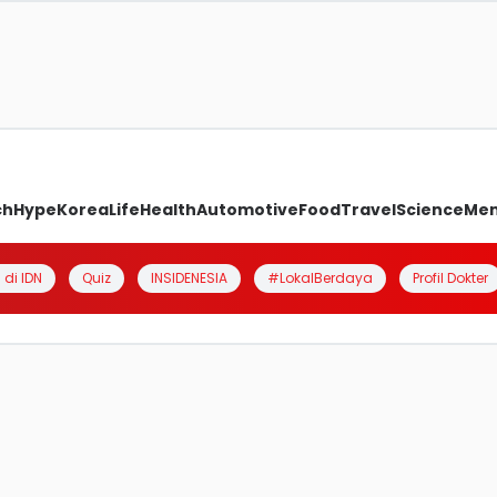
ch
Hype
Korea
Life
Health
Automotive
Food
Travel
Science
Me
 di IDN
Quiz
INSIDENESIA
#LokalBerdaya
Profil Dokter