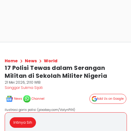
Home
News
World
17 Polisi Tewas dalam Serangan
Militan di Sekolah Militer Nigeria
21 Mei 2026, 21:10 WIB
Sanggar Sukma Sijati
News
Channel
Add Us on Google
ilustrasi garis polisi (pixabay.com/ValynPi14)
Intinya Sih