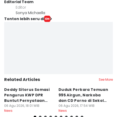
Editorial Team
Editor
Sonya Michaella
Tonton lebih seru di
Related Articles
See More
Deddy Sitorus Somasi
Duduk Perkara Temuan
M
Pengurus KWP DPR
995 Airgun, Narkoba
H
Buntut Pernyataan
dan CD Porno di Sekolah
d
Sirkus
06 Agu 2026, 18:01 WIB
Jaksel
06 Agu 2026, 17:54 WIB
06
News
News
Ne