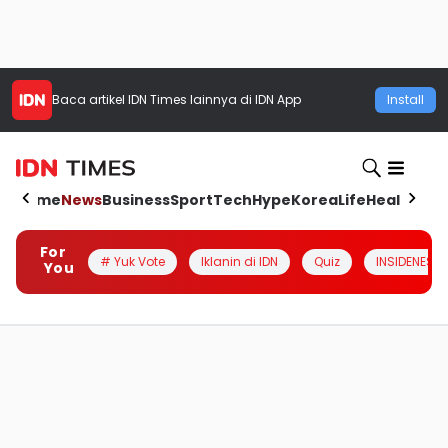
Baca artikel
IDN Times
lainnya di IDN App
Install
Home
News
Business
Sport
Tech
Hype
Korea
Life
Health
Aut
For
# Yuk Vote
Iklanin di IDN
Quiz
INSIDENESIA
You