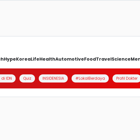
ch
Hype
Korea
Life
Health
Automotive
Food
Travel
Science
Me
 di IDN
Quiz
INSIDENESIA
#LokalBerdaya
Profil Dokter