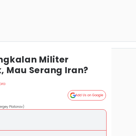
angkalan Militer
k, Mau Serang Iran?
ara
Add Us on Google
ergey Platonov)