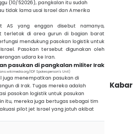
nggu (10/52026), pangkalan itu sudah
au tidak lama usai Israel dan Amerika
at AS yang enggan disebut namanya,
t terletak di area gurun di bagian barat
erfungsi mendukung pasokan logistik untuk
srael. Pasokan tersebut digunakan oleh
erangan udara ke Iran.
an pasukan di pangkalan militer Irak
mons.wikimedia.org/IDF Spokesperson's Unit)
ael juga menempatkan pasukan di
Kabar 
angun di Irak. Tugas mereka adalah
i pasokan logistik untuk pasukan
in itu, mereka juga bertugas sebagai tim
asi pilot jet Israel yang jatuh akibat