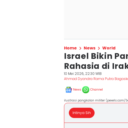
Home
News
World
Israel Bikin P
Rahasia di Ira
10 Mei 2026, 22:30 WIB
Ahmad Dyandra Rama Putra Bagask
News
Channel
ilustrasi pangkalan militer (pexels.com/S
Intinya Sih