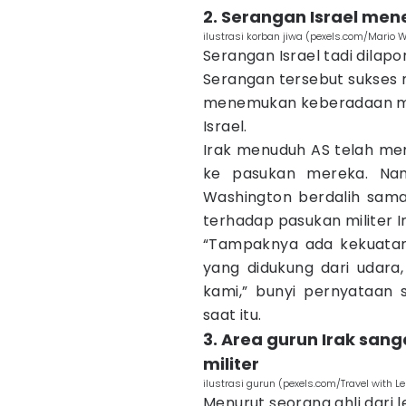
2. Serangan Israel me
ilustrasi korban jiwa (pexels.com/Mario W
Serangan Israel tadi dilap
Serangan tersebut sukses
menemukan keberadaan mar
Israel.
Irak menuduh AS telah me
ke pasukan mereka. Na
Washington berdalih sama 
terhadap pasukan militer I
“Tampaknya ada kekuatan 
yang didukung dari udara,
kami,” bunyi pernyataan s
saat itu.
3. Area gurun Irak san
militer
ilustrasi gurun (pexels.com/Travel with L
Menurut seorang ahli dari 