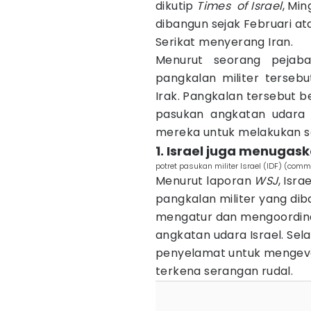
dikutip
Times of Israel
, Mi
dibangun sejak Februari at
Serikat menyerang Iran.
Menurut seorang pejab
pangkalan militer tersebu
Irak. Pangkalan tersebut b
pasukan angkatan udara I
mereka untuk melakukan s
1. Israel juga menugask
potret pasukan militer Israel (IDF) (com
Menurut laporan
WSJ
, Isr
pangkalan militer yang dib
mengatur dan mengoordinas
angkatan udara Israel. Sela
penyelamat untuk mengevaku
terkena serangan rudal.