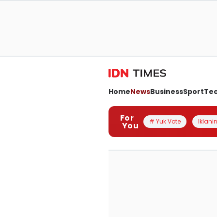
Home
News
Business
Sport
Te
For
# Yuk Vote
Iklanin
You