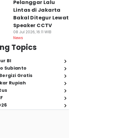
Pelanggar Lalu
Lintas di Jakarta
Bakal Ditegur Lewat
Speaker CCTV
08 Jul 2026, 16:11 WIB
News
ng Topics
ur BI
o Subianto
ergizi Gratis
ukar Rupiah
tus
FF
026