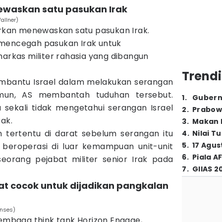
newaskan satu pasukan Irak
allner)
orkan menewaskan satu pasukan Irak.
 mencegah pasukan Irak untuk
kas militer rahasia yang dibangun
Trendi
mbantu Israel dalam melakukan serangan
mun, AS membantah tuduhan tersebut.
1
.
Gubern
sekali tidak mengetahui serangan Israel
2
.
Prabow
rak.
3
.
Makan B
tertentu di darat sebelum serangan itu
4
.
Nilai T
5
.
17 Agus
 beroperasi di luar kemampuan unit-unit
6
.
Piala A
eorang pejabat militer senior Irak pada
7
.
GIIAS 2
gat cocok untuk dijadikan pangkalan
enses)
lembaga think tank Horizon Engage,