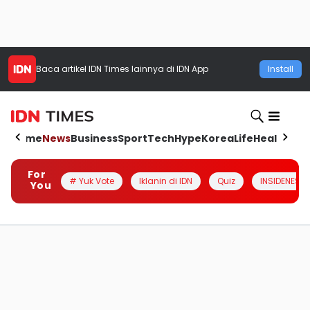
Baca artikel
IDN Times
lainnya di IDN App
Install
Home
News
Business
Sport
Tech
Hype
Korea
Life
Health
Aut
For
# Yuk Vote
Iklanin di IDN
Quiz
INSIDENESIA
You