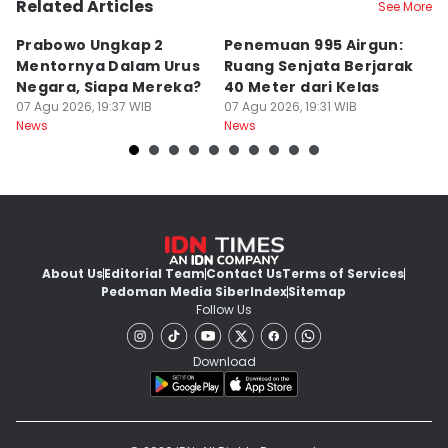
Related Articles
See More
Prabowo Ungkap 2
Penemuan 995 Airgun:
K
Mentornya Dalam Urus
Ruang Senjata Berjarak
A
Negara, Siapa Mereka?
40 Meter dari Kelas
H
07 Agu 2026, 19:37 WIB
07 Agu 2026, 19:31 WIB
07
News
News
Ne
About Us
Editorial Team
Contact Us
Terms of Services
Pedoman Media Siber
Index
Sitemap
Follow Us
Download