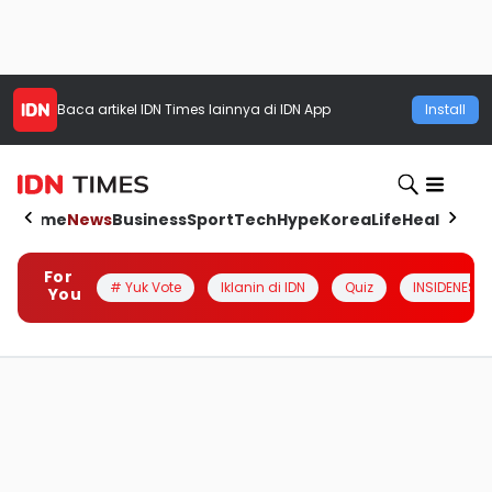
Baca artikel
IDN Times
lainnya di IDN App
Install
Home
News
Business
Sport
Tech
Hype
Korea
Life
Health
Aut
For
# Yuk Vote
Iklanin di IDN
Quiz
INSIDENESIA
You