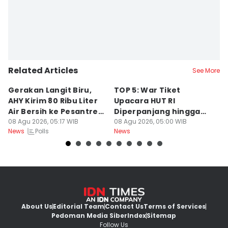
Related Articles
See More
Gerakan Langit Biru,
TOP 5: War Tiket
2
AHY Kirim 80 Ribu Liter
Upacara HUT RI
K
Air Bersih ke Pesantren
Diperpanjang hingga
C
Madura
08 Agu 2026, 05:17 WIB
Prabowo Evaluasi Bahlil
08 Agu 2026, 05:00 WIB
08
Polls
News
News
Ne
About Us
Editorial Team
Contact Us
Terms of Services
Pedoman Media Siber
Index
Sitemap
Follow Us