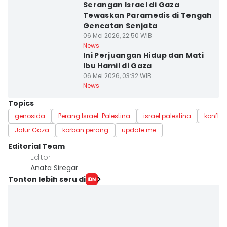
Serangan Israel di Gaza
Tewaskan Paramedis di Tengah
Gencatan Senjata
06 Mei 2026, 22:50 WIB
News
Ini Perjuangan Hidup dan Mati
Ibu Hamil di Gaza
06 Mei 2026, 03:32 WIB
News
Topics
genosida
Perang Israel-Palestina
israel palestina
konflik
Jalur Gaza
korban perang
update me
Editorial Team
Editor
Anata Siregar
Tonton lebih seru di