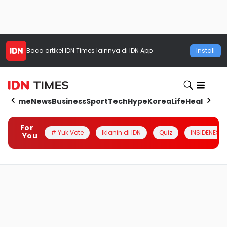
Baca artikel
IDN Times
lainnya di IDN App
Install
Home
News
Business
Sport
Tech
Hype
Korea
Life
Health
Aut
For
# Yuk Vote
Iklanin di IDN
Quiz
INSIDENESIA
You