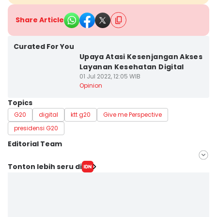
Share Article
Curated For You
Upaya Atasi Kesenjangan Akses
Layanan Kesehatan Digital
01 Jul 2022, 12:05 WIB
Opinion
Topics
G20
digital
ktt g20
Give me Perspective
presidensi G20
Editorial Team
Editor
Tonton lebih seru di
Dimas Bowo
Editor
Cynthia Kirana Dewi