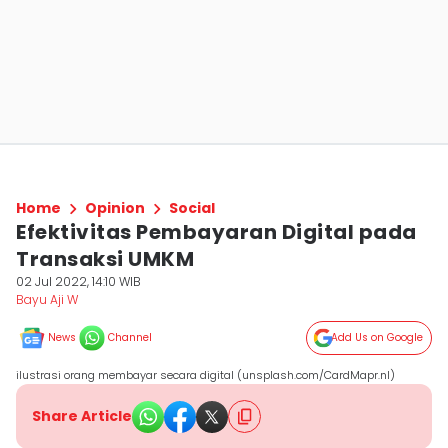
Home
Opinion
Social
Efektivitas Pembayaran Digital pada
Transaksi UMKM
02 Jul 2022, 14:10 WIB
Bayu Aji W
News
Channel
Add Us on Google
ilustrasi orang membayar secara digital (unsplash.com/CardMapr.nl)
Share Article