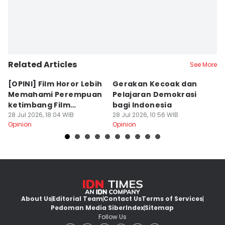
Related Articles
See More
[OPINI] Film Horor Lebih
Gerakan Kecoak dan
[
Memahami Perempuan
Pelajaran Demokrasi
M
ketimbang Film
bagi Indonesia
P
Romantis
28 Jul 2026, 18:04 WIB
28 Jul 2026, 10:56 WIB
W
19
Opinion
Opinion
Op
About Us
Editorial Team
Contact Us
Terms of Services
Pedoman Media Siber
Index
Sitemap
Follow Us