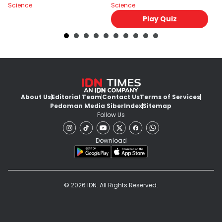
Science
Science
Sc
Play Quiz
About Us
Editorial Team
Contact Us
Terms of Services
Pedoman Media Siber
Index
Sitemap
Follow Us
Download
© 2026 IDN. All Rights Reserved.