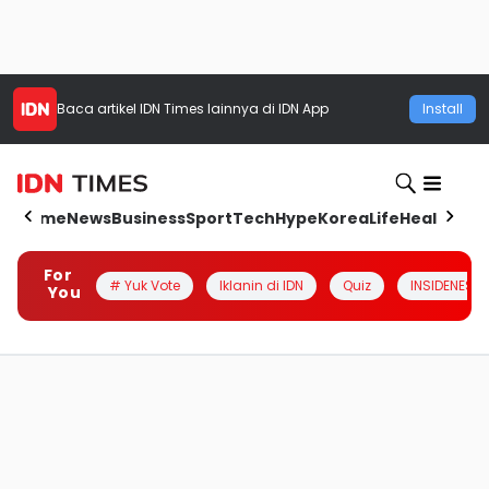
Baca artikel
IDN Times
lainnya di IDN App
Install
Home
News
Business
Sport
Tech
Hype
Korea
Life
Health
Aut
For
# Yuk Vote
Iklanin di IDN
Quiz
INSIDENESIA
You