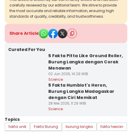
carefully reviewed by our editorial team. We strive to provide
the most accurate and reliable information, ensuring high
standards of quality, credibility, and trustworthiness.
Share Article
Curated For You
5 Fakta Pitta Like Ground Roller,
Burung Langka dengan Corak
Menawan
02 Jun 2026, 14:29 WIB
Science
5 Fakta Humblot's Heron,
Burung Langka Madagaskar
dengan Ciri Memikat
28 Mei 2026, 11:29 WIB
Science
Topics
fakta unik
Fakta Burung
burung langka
fakta hewan