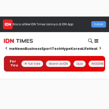
Baca artikel
IDN Times
lainnya di IDN App
Install
Home
News
Business
Sport
Tech
Hype
Korea
Life
Health
Aut
For
# Yuk Vote
Iklanin di IDN
Quiz
INSIDENESIA
You