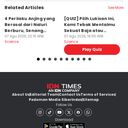
Related Articles
See More
4 Perilaku Anjing yang
[QUIZ] Pilih Lukisan Ini,
[
Berasal dari Naluri
Kami Tebak Mentalmu
K
Berburu, Senang
Sekuat Baja atau
Ca
Mengejar!
07 Agu 2026, 20:15 WIB
Sebaliknya
07 Agu 2026, 19:55 WIB
07
Science
Science
Sc
Play Quiz
About Us
Editorial Team
Contact Us
Terms of Services
Pedoman Media Siber
Index
Sitemap
Follow Us
Download