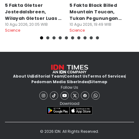
5 Fakta Gletser
5 Fakta Black Billed
5
Jostedalsbreen,
Mountain Toucan,
K
Wilayah Gletser Luas di
Tukan Pegunungan
B
Norwegia
10 Agu 2026, 20:05 WIB
yang Eksotis
10 Agu 2026, 19:49 WIB
10
Science
Science
Sc
About Us
Editorial Team
Contact Us
Terms of Services
Pedoman Media Siber
Index
Sitemap
Follow Us
Download
© 2026 IDN. All Rights Reserved.