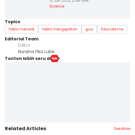
13 Jun 2022, 21:46 WIB
Science
Topics
fakta menarik
fakta mengejutkan
gua
Educate me
Editorial Team
Editor
Nuraina Fika Lubis
Tonton lebih seru di
Related Articles
See More