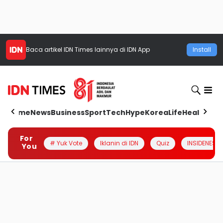
Baca artikel
IDN Times
lainnya di IDN App
Install
Home
News
Business
Sport
Tech
Hype
Korea
Life
Health
Aut
For
# Yuk Vote
Iklanin di IDN
Quiz
INSIDENESIA
You