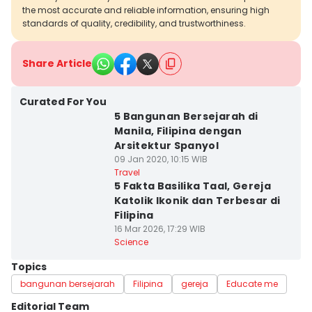
the most accurate and reliable information, ensuring high
standards of quality, credibility, and trustworthiness.
Share Article
Curated For You
5 Bangunan Bersejarah di
Manila, Filipina dengan
Arsitektur Spanyol
09 Jan 2020, 10:15 WIB
Travel
5 Fakta Basilika Taal, Gereja
Katolik Ikonik dan Terbesar di
Filipina
16 Mar 2026, 17:29 WIB
Science
Topics
bangunan bersejarah
Filipina
gereja
Educate me
Editorial Team