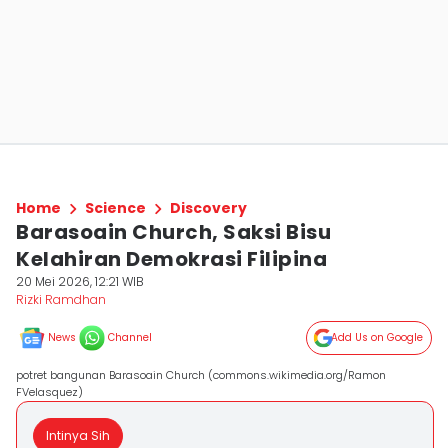
Home
Science
Discovery
Barasoain Church, Saksi Bisu
Kelahiran Demokrasi Filipina
20 Mei 2026, 12:21 WIB
Rizki Ramdhan
News
Channel
Add Us on Google
potret bangunan Barasoain Church (commons.wikimedia.org/Ramon
FVelasquez)
Intinya Sih