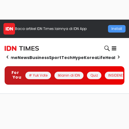
Baca artikel
IDN Times
lainnya di IDN App
Install
Home
News
Business
Sport
Tech
Hype
Korea
Life
Health
Aut
For
# Yuk Vote
Iklanin di IDN
Quiz
INSIDENESIA
You