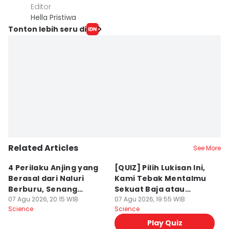
Editor
Hella Pristiwa
Tonton lebih seru di
Related Articles
See More
4 Perilaku Anjing yang
[QUIZ] Pilih Lukisan Ini,
[
Berasal dari Naluri
Kami Tebak Mentalmu
K
Berburu, Senang
Sekuat Baja atau
Ca
Mengejar!
07 Agu 2026, 20:15 WIB
Sebaliknya
07 Agu 2026, 19:55 WIB
07
Science
Science
Sc
Play Quiz