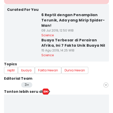
Curated For You
6 Reptil dengan Penampilan
Terunik, Ada yang Mirip Spider-
Man!
08 Jul 2019, 12:50 WIB
Science
Buaya Terbesar di Perairan
Afrika, Ini 7 Fakta Unik Buaya Nil
15 Agu 2019, 14:25 WIB
Science
Topics
reptil
buaya
Fakta Hewan
Dunia Hewan
Editorial Team
3+
Editor
Tonton lebih seru di
Erick Akbar
Editor
Arifina Budi A.