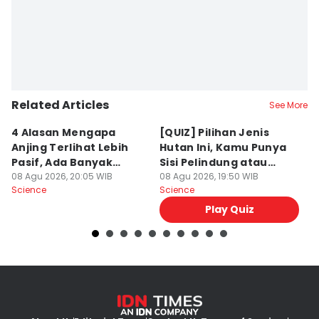
Editor
Bayu Aditya Suryanto
Related Articles
See More
4 Alasan Mengapa
[QUIZ] Pilihan Jenis
7 
Anjing Terlihat Lebih
Hutan Ini, Kamu Punya
p
Pasif, Ada Banyak
Sisi Pelindung atau
T
Faktor!
08 Agu 2026, 20:05 WIB
Penghancur?
08 Agu 2026, 19:50 WIB
N
08
Science
Science
Sc
Play Quiz