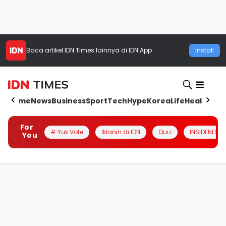
Baca artikel
IDN Times
lainnya di IDN App
Install
Home
News
Business
Sport
Tech
Hype
Korea
Life
Health
Aut
For
# Yuk Vote
Iklanin di IDN
Quiz
INSIDENESIA
You