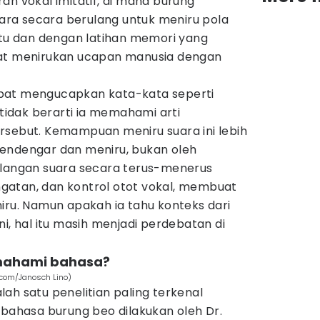
an vokal imitatif, di mana burung
ra secara berulang untuk meniru pola
ktu dan dengan latihan memori yang
pat menirukan ucapan manusia dengan
pat mengucapkan kata-kata seperti
 tidak berarti ia memahami arti
rsebut. Kemampuan meniru suara ini lebih
endengar dan meniru, bukan oleh
ngan suara secara terus-menerus
gatan, dan kontrol otot vokal, membuat
iru. Namun apakah ia tahu konteks dari
i, hal itu masih menjadi perdebatan di
mahami bahasa?
.com/Janosch Lino)
salah satu penelitian paling terkenal
hasa burung beo dilakukan oleh Dr.