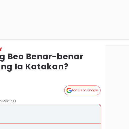
y
g Beo Benar-benar
ng Ia Katakan?
Add Us on Google
o Martins)