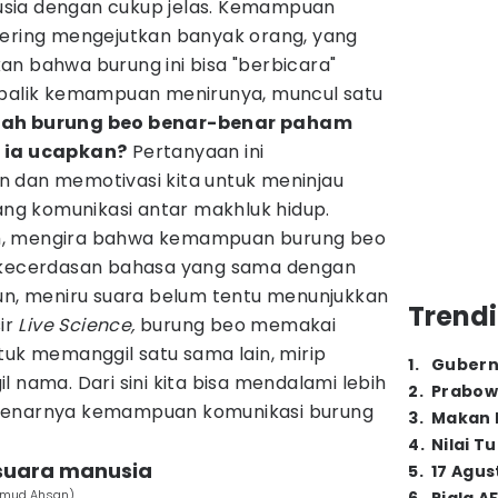
sia dengan cukup jelas. Kemampuan
sering mengejutkan banyak orang, yang
an bahwa burung ini bisa "berbicara"
 balik kemampuan menirunya, muncul satu
ah burung beo benar-benar paham
g ia ucapkan?
Pertanyaan ini
 dan memotivasi kita untuk meninjau
g komunikasi antar makhluk hidup.
m, mengira bahwa kemampuan burung beo
i kecerdasan bahasa yang sama dengan
mun, meniru suara belum tentu menunjukkan
Trendi
ir
Live Science,
burung beo memakai
tuk memanggil satu sama lain, mirip
1
.
Gubern
 nama. Dari sini kita bisa mendalami lebih
2
.
Prabow
benarnya kemampuan komunikasi burung
3
.
Makan B
4
.
Nilai T
suara manusia
5
.
17 Agus
ahmud Ahsan)