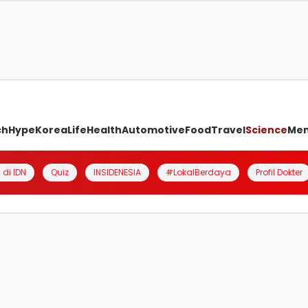
ch
Hype
Korea
Life
Health
Automotive
Food
Travel
Science
Me
 di IDN
Quiz
INSIDENESIA
#LokalBerdaya
Profil Dokter