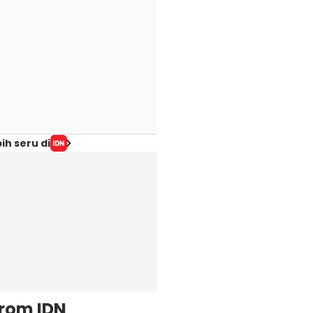
ih seru di
from IDN