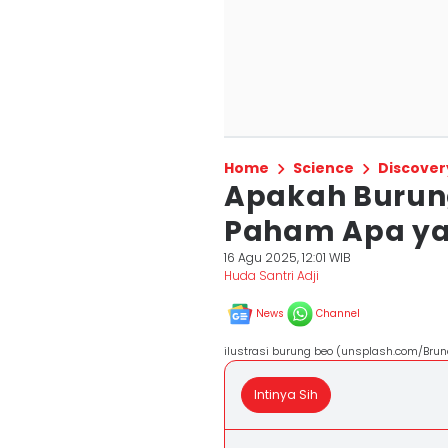
Home
Science
Discover
Apakah Burun
Paham Apa ya
16 Agu 2025, 12:01 WIB
Huda Santri Adji
News
Channel
ilustrasi burung beo (unsplash.com/Brun
Intinya Sih