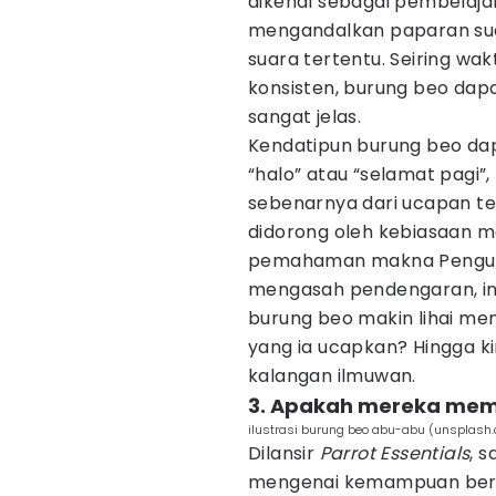
dikenal sebagai pembelajar
mengandalkan paparan sua
suara tertentu. Seiring wa
konsisten, burung beo da
sangat jelas.
Kendatipun burung beo da
“halo” atau “selamat pagi”,
sebenarnya dari ucapan te
didorong oleh kebiasaan m
pemahaman makna Pengula
mengasah pendengaran, in
burung beo makin lihai men
yang ia ucapkan? Hingga kin
kalangan ilmuwan.
3. Apakah mereka me
ilustrasi burung beo abu-abu (unsplash
Dilansir
Parrot Essentials
, 
mengenai kemampuan berba