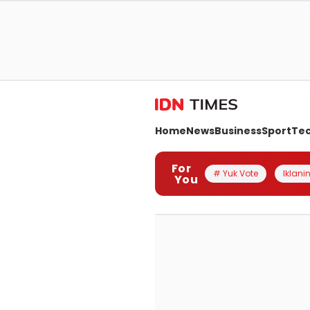
Home
News
Business
Sport
Te
For
# Yuk Vote
Iklanin
You