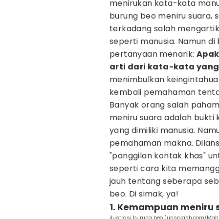
menirukan kata-kata manu
burung beo meniru suara, 
terkadang salah mengartik
seperti manusia. Namun di
pertanyaan menarik:
Apak
arti dari kata-kata yan
menimbulkan keingintahuan
kembali pemahaman tentan
Banyak orang salah paha
meniru suara adalah bukt
yang dimiliki manusia. Na
pemahaman makna. Dilans
"panggilan kontak khas" un
seperti cara kita memanggil
jauh tentang seberapa se
beo. Di simak, ya!
1. Kemampuan meniru 
ilustrasi burung beo (unsplash.com/M