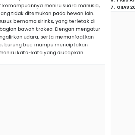
6
.
Piala A
lik kemampuannya meniru suara manusia,
7
.
GIIAS 2
yang tidak ditemukan pada hewan lain.
husus bernama sirinks, yang terletak di
 bagian bawah trakea. Dengan mengatur
galirkan udara, serta memanfaatkan
nya, burung beo mampu menciptakan
meniru kata-kata yang diucapkan