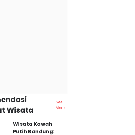
endasi
See
t Wisata
More
Wisata Kawah
Putih Bandung: