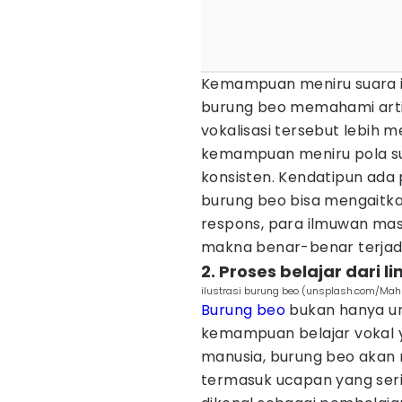
Kemampuan meniru suara i
burung beo memahami arti 
vokalisasi tersebut lebih m
kemampuan meniru pola s
konsisten. Kendatipun ada
burung beo bisa mengaitka
respons, para ilmuwan m
makna benar-benar terjadi
2. Proses belajar dari 
ilustrasi burung beo (unsplash.com/M
Burung beo
bukan hanya ung
kemampuan belajar vokal ya
manusia, burung beo akan m
termasuk ucapan yang serin