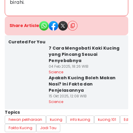
birahi.
Share Article
Curated For You
7 Cara Mengobati Kaki Kucing
yang Pincang Sesuai
Penyebabnya
04 Feb 2025, 18:26 WIB
Science
Apakah Kucing Boleh Makan
Nasi? Ini Fakta dan
Penjelasannya
15 Okt 2025, 12:08 WIB
Science
Topics
hewan peliharaan
kucing
info kucing
kucing 101
Educ
Fakta Kucing
Jadi Tau