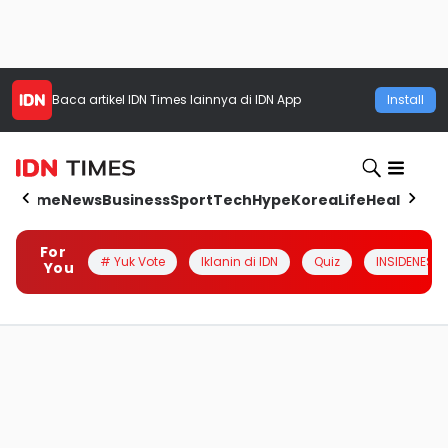
Baca artikel
IDN Times
lainnya di IDN App
Install
Home
News
Business
Sport
Tech
Hype
Korea
Life
Health
Aut
For
# Yuk Vote
Iklanin di IDN
Quiz
INSIDENESIA
You