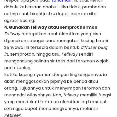
respon apa pun pada
tanaman
ini. Jadi, kenali
dahulu kebiasaan anabul. Jika tidak, pemberian
catnip saat birahi justru dapat memicu sifat
agresif kucing.
4. Gunakan feliway atau semprot hormon
Feliway
merupakan obat alami lain yang bisa
digunakan sebagai cara mengatasi kucing birahi.
Senyawa ini tersedia dalam bentuk
diffuser plug
in
, semprotan, hingga tisu.
Feliway
sendiri
mengandung salinan sintetis dari feromon wajah
pada kucing.
Ketika kucing nyaman dengan lingkungannya, ia
akan menggosokkan pipinya ke benda atau
orang. Tujuannya untuk menyimpan feromon dan
menandai wilayahnya. Nah,
feliway
memiliki fungsi
yang mendekati feromon alami kucing tersebut
sehingga dapat menenangkannya, melansir
Petkeen
.