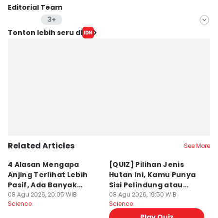
Editorial Team
3+
Editor
Tonton lebih seru di
Lea Lyliana
Editor
Laili Zain Damaika
Editor
Erick Akbar
Related Articles
See More
4 Alasan Mengapa
[QUIZ] Pilihan Jenis
7 
Anjing Terlihat Lebih
Hutan Ini, Kamu Punya
p
Pasif, Ada Banyak
Sisi Pelindung atau
T
Faktor!
08 Agu 2026, 20:05 WIB
Penghancur?
08 Agu 2026, 19:50 WIB
N
08
Science
Science
Sc
Play Quiz