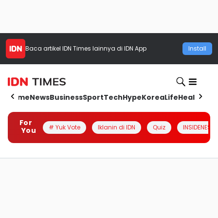
Baca artikel
IDN Times
lainnya di IDN App
Install
Home
News
Business
Sport
Tech
Hype
Korea
Life
Health
Aut
For
# Yuk Vote
Iklanin di IDN
Quiz
INSIDENESIA
You