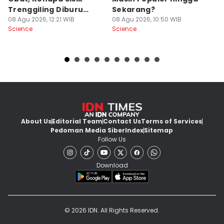
Trenggiling Diburu
Sekarang?
I
Sangat Masif?
08 Agu 2026, 12:21 WIB
08 Agu 2026, 10:50 WIB
08
Science
Science
Sc
About Us
Editorial Team
Contact Us
Terms of Services
Pedoman Media Siber
Index
Sitemap
Follow Us
Download
© 2026 IDN. All Rights Reserved.