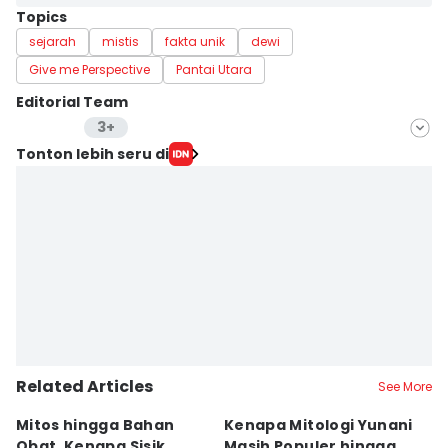
Topics
sejarah
mistis
fakta unik
dewi
Give me Perspective
Pantai Utara
Editorial Team
3+
Editor
Tonton lebih seru di
Lea Lyliana
Editor
Laili Zain Damaika
Editor
Bayu Aditya Suryanto
Related Articles
See More
Mitos hingga Bahan
Kenapa Mitologi Yunani
G
Obat, Kenapa Sisik
Masih Populer hingga
12