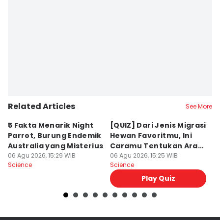
Bayu D. Wicaksono
Editor
Rifki Wuda
Related Articles
See More
5 Fakta Menarik Night
[QUIZ] Dari Jenis Migrasi
5
Parrot, Burung Endemik
Hewan Favoritmu, Ini
L
Australia yang Misterius
Caramu Tentukan Arah
M
06 Agu 2026, 15:29 WIB
Hidup
06 Agu 2026, 15:25 WIB
M
06
Science
Science
Sc
A
Play Quiz