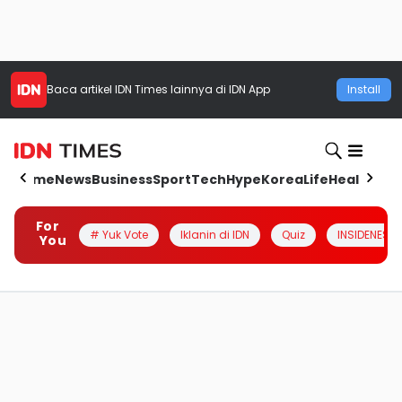
Baca artikel
IDN Times
lainnya di IDN App
Install
Home
News
Business
Sport
Tech
Hype
Korea
Life
Health
Aut
For
# Yuk Vote
Iklanin di IDN
Quiz
INSIDENESIA
You