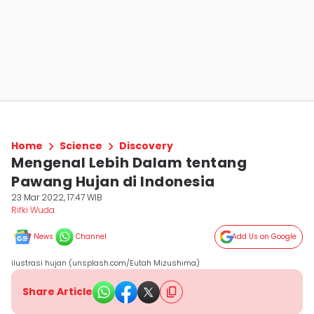
Home
Science
Discovery
Mengenal Lebih Dalam tentang
Pawang Hujan di Indonesia
23 Mar 2022, 17:47 WIB
Rifki Wuda
News
Channel
Add Us on Google
ilustrasi hujan (unsplash.com/Eutah Mizushima)
Share Article