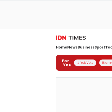
Home
News
Business
Sport
Te
For
# Yuk Vote
Iklanin
You