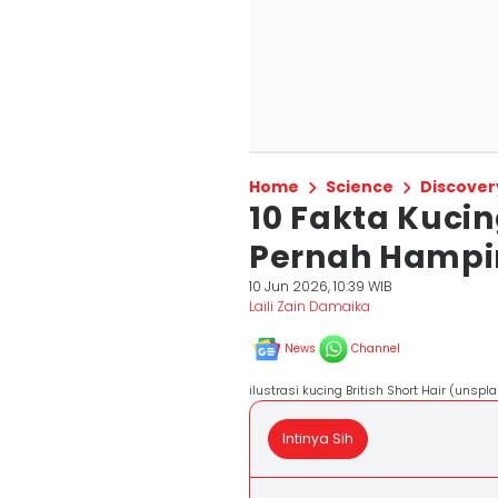
Home
Science
Discover
10 Fakta Kucing
Pernah Hampi
10 Jun 2026, 10:39 WIB
Laili Zain Damaika
News
Channel
ilustrasi kucing British Short Hair (unsp
Intinya Sih