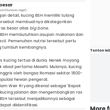
 besar
ls.com/Gundula Vogel)
n detail, kucing BSH memiliki tulang
 tersebut membuatnya dikategorikan
ras besar alias
big bone.
t BSH membutuhkan asupan makanan dan
kecil. Pemenuhan nutrisi tersebut perlu
ng tumbuh kembangnya.
Tonton leb
s kucing tertua di dunia. Nenek moyang
ak abad pertama Masehi. Mulanya, kucing
 Inggris oleh bangsa Romawi sekitar 1800-
opulasi hewan pengerat.
lliam Weir RI yang dikenal sebagai 'Bapak
kucing jalanan dan mengembangkan ras
BSH tersebut menjadikannya sebagai
apat diidentifikasi.
More 