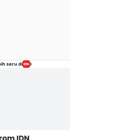
ih seru di
from IDN