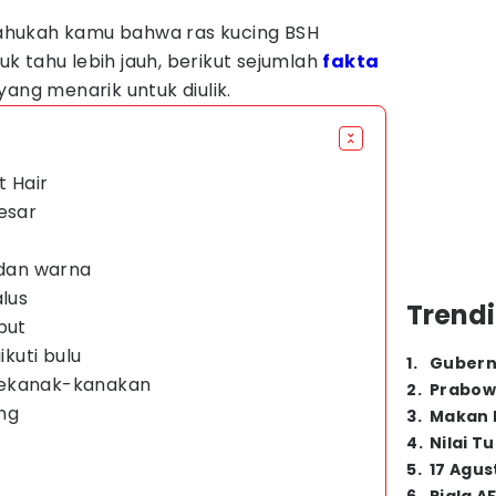
 tahukah kamu bahwa ras kucing BSH
 tahu lebih jauh, berikut sejumlah
fakta
yang menarik untuk diulik.
t Hair
esar
 dan warna
alus
Trendi
but
kuti bulu
1
.
Gubern
kekanak-kanakan
2
.
Prabow
ng
3
.
Makan B
4
.
Nilai T
5
.
17 Agus