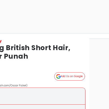
y
 British Short Hair,
r Punah
Add Us on Google
lash.com/Oscar Fickel)