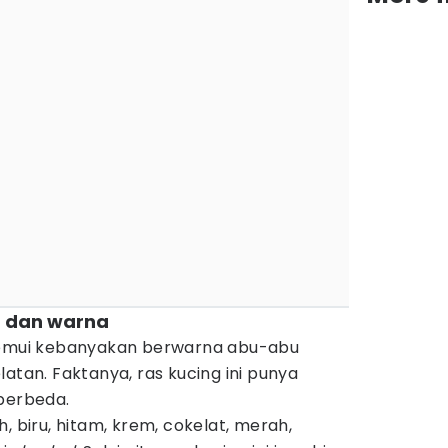
la dan warna
itemui kebanyakan berwarna abu-abu
atan. Faktanya, ras kucing ini punya
 berbeda.
, biru, hitam, krem, cokelat, merah,