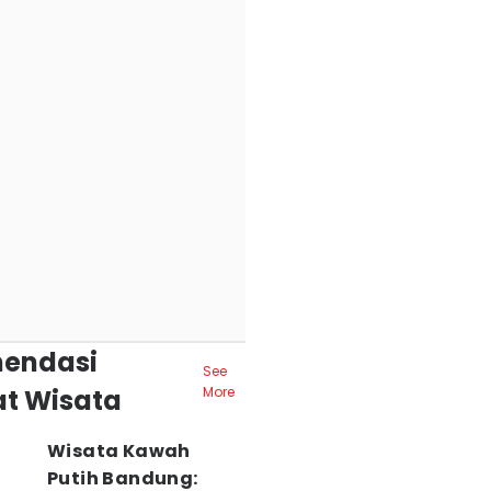
endasi
See
t Wisata
More
Wisata Kawah
Putih Bandung: