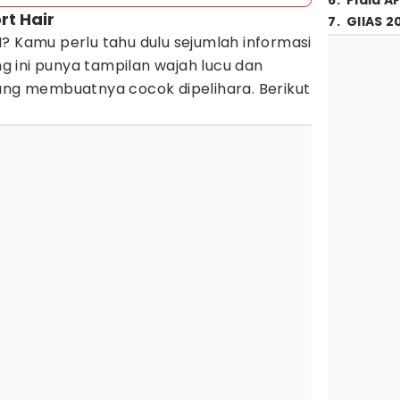
6
.
Piala A
rt Hair
7
.
GIIAS 2
? Kamu perlu tahu dulu sejumlah informasi
ing ini punya tampilan wajah lucu dan
yang membuatnya cocok dipelihara. Berikut