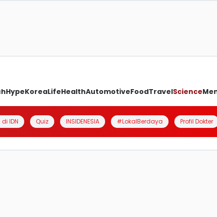
ch
Hype
Korea
Life
Health
Automotive
Food
Travel
Science
Me
 di IDN
Quiz
INSIDENESIA
#LokalBerdaya
Profil Dokter