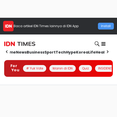
Baca artikel
IDN Times
lainnya di IDN App
Install
Home
News
Business
Sport
Tech
Hype
Korea
Life
Health
Aut
For
# Yuk Vote
Iklanin di IDN
Quiz
INSIDENESIA
You