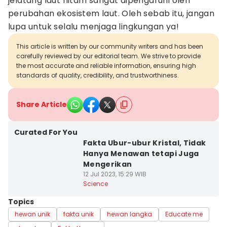
jelatang laut hitam sangat dipengaruhi oleh
perubahan ekosistem laut. Oleh sebab itu, jangan
lupa untuk selalu menjaga lingkungan ya!
This article is written by our community writers and has been
carefully reviewed by our editorial team. We strive to provide
the most accurate and reliable information, ensuring high
standards of quality, credibility, and trustworthiness.
Share Article
Curated For You
Fakta Ubur-ubur Kristal, Tidak
Hanya Menawan tetapi Juga
Mengerikan
12 Jul 2023, 15:29 WIB
Science
Topics
hewan unik
fakta unik
hewan langka
Educate me