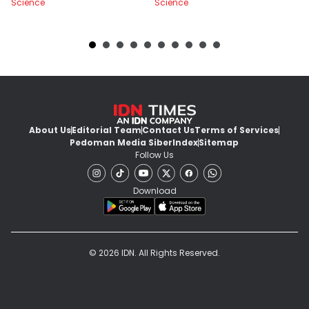
Science
Science
Sc
About Us
Editorial Team
Contact Us
Terms of Services
Pedoman Media Siber
Index
Sitemap
Follow Us
Download
© 2026 IDN. All Rights Reserved.