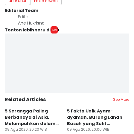
ubur ubur
Fakta Hewan
Editorial Team
Editor
Ane Hukrisna
Tonton lebih seru di
Related Articles
See More
5 Serangga Paling
5 Fakta Unik Ayam-
[
Berbahaya di Asia,
ayaman, Burung Lahan
K
Melumpuhkan dalam
Basah yang Sulit
d
Sekejap
09 Agu 2026, 20:20 WIB
Terlihat
09 Agu 2026, 20:06 WIB
B
09