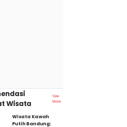
endasi
See
t Wisata
More
Wisata Kawah
Putih Bandung: