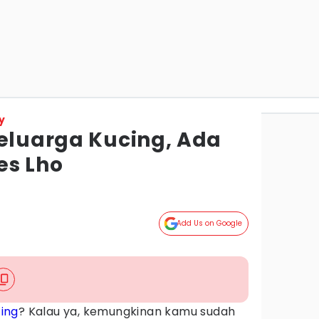
y
Keluarga Kucing, Ada
es Lho
Add Us on Google
ing
? Kalau ya, kemungkinan kamu sudah