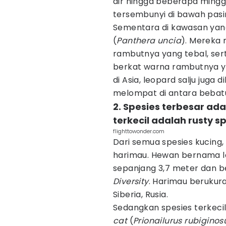
air hingga beberapa ming
tersembunyi di bawah pasir
Sementara di kawasan yang 
(
Panthera uncia
). Mereka 
rambutnya yang tebal, ser
berkat warna rambutnya y
di Asia, leopard salju juga
melompat di antara bebatu
2. Spesies terbesar a
terkecil adalah rusty s
flighttowonder.com
Dari semua spesies kucing,
harimau. Hewan bernama l
sepanjang 3,7 meter dan ber
Diversity
. Harimau berukur
Siberia, Rusia.
Sedangkan spesies terkecil
cat
(
Prionailurus rubiginos