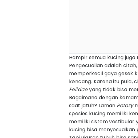
Hampir semua kucing juga m
Pengecualian adalah citah,
memperkecil gaya gesek ka
kencang. Karena itu pula, 
Felidae
yang tidak bisa me
Bagaimana dengan kemamp
saat jatuh? Laman
Petozy
m
spesies kucing memiliki 
memiliki sistem vestibula
kucing bisa menyesuaikan p
Tapi ukuran tubuh bisa s