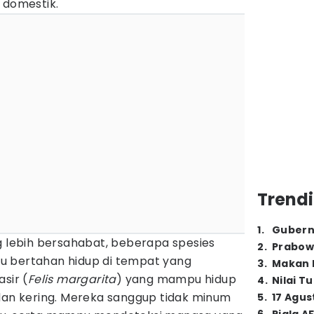
 domestik.
Trendi
1
.
Gubern
g lebih bersahabat, beberapa spesies
2
.
Prabow
u bertahan hidup di tempat yang
3
.
Makan B
sir (
Felis margarita
) yang mampu hidup
4
.
Nilai T
 dan kering. Mereka sanggup tidak minum
5
.
17 Agus