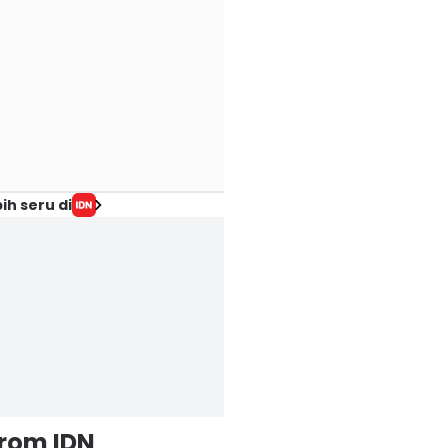
ih seru di
from IDN