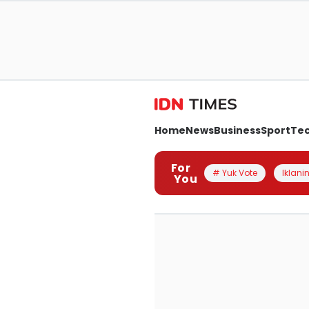
Home
News
Business
Sport
Te
For
# Yuk Vote
Iklanin
You