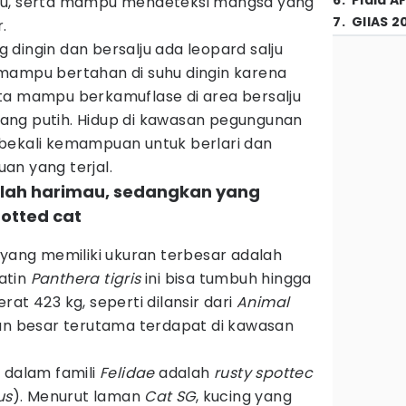
6
.
Piala A
gu, serta mampu mendeteksi mangsa yang
7
.
GIIAS 2
.
dingin dan bersalju ada leopard salju
mampu bertahan di suhu dingin karena
ta mampu berkamuflase di area bersalju
ang putih. Hidup di kawasan pegungunan
 dibekali kemampuan untuk berlari dan
an yang terjal.
dalah harimau, sedangkan yang
potted cat
 yang memiliki ukuran terbesar adalah
atin
Panthera tigris
ini bisa tumbuh hingga
at 423 kg, seperti dilansir dari
Animal
an besar terutama terdapat di kawasan
 dalam famili
Felidae
adalah
rusty spottec
us
). Menurut laman
Cat SG
, kucing yang