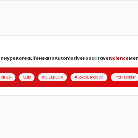
ch
Hype
Korea
Life
Health
Automotive
Food
Travel
Science
Me
 di IDN
Quiz
INSIDENESIA
#LokalBerdaya
Profil Dokter