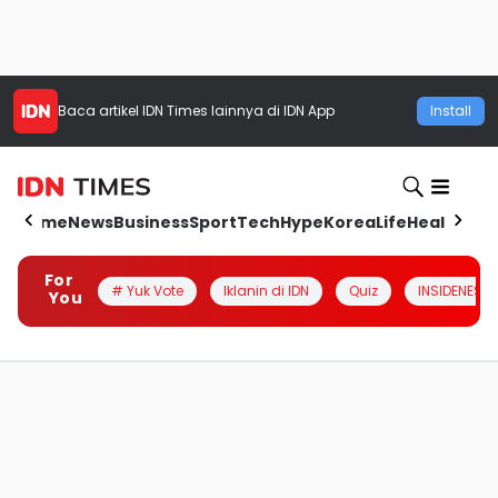
Baca artikel
IDN Times
lainnya di IDN App
Install
Home
News
Business
Sport
Tech
Hype
Korea
Life
Health
Aut
For
# Yuk Vote
Iklanin di IDN
Quiz
INSIDENESIA
You