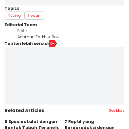
Topics
Kucing
hewan
Editorial Team
Editor
Achmad Fatkhur Rozi
Tonton lebih seru di
Related Articles
See More
5 Spesies Lalat dengan
7 Reptil yang
K
Bentuk Tubuh Teraneh,
Bereproduksi dengan
G