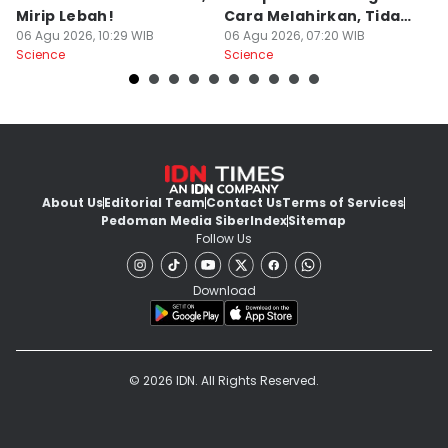
Mirip Lebah!
Cara Melahirkan, Tidak
M
06 Agu 2026, 10:29 WIB
Biasa!
06 Agu 2026, 07:20 WIB
06
Science
Science
Sc
About Us
Editorial Team
Contact Us
Terms of Services
Pedoman Media Siber
Index
Sitemap
Follow Us
Download
© 2026 IDN. All Rights Reserved.