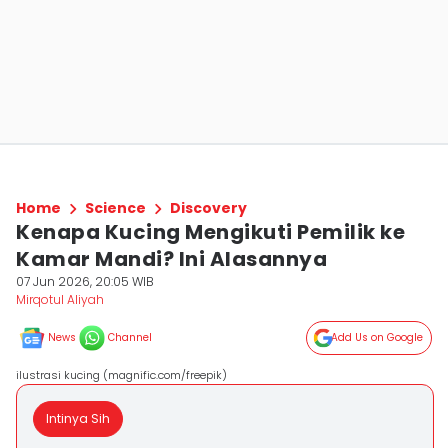
Home
Science
Discovery
Kenapa Kucing Mengikuti Pemilik ke
Kamar Mandi? Ini Alasannya
07 Jun 2026, 20:05 WIB
Mirqotul Aliyah
News
Channel
Add Us on Google
ilustrasi kucing (magnific.com/freepik)
Intinya Sih