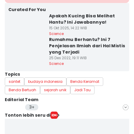
Curated For You
Apakah Kucing Bisa Melihat
Hantu? Ini Jawabannya!
15 Okt 2025, 14:22 WIB
Science
Rumahmu Berhantu? Ini 7
Penjelasan Ilmiah dari Hal Mistis
yang Terjadi
25 Des 2022, 19:11 WIB
Science
Topics
santet
budaya indonesia
Benda Keramat
Benda Bertuah
sejarah unik
Jadi Tau
Editorial Team
3+
Editor
Tonton lebih seru di
Bayu D. Wicaksono
Editor