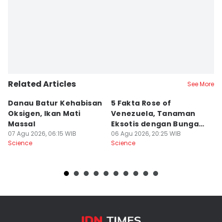
Erick Akbar
Editor
Izza Namira
Related Articles
See More
Danau Batur Kehabisan
5 Fakta Rose of
4
Oksigen, Ikan Mati
Venezuela, Tanaman
D
Massal
Eksotis dengan Bunga
Sa
07 Agu 2026, 06:15 WIB
Merah Menyala
06 Agu 2026, 20:25 WIB
06
Science
Science
Sc