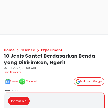
Home
Science
Experiment
10 Jenis Santet Berdasarkan Benda
yang Dikirimkan, Ngeri!
07 Jul 2026, 09:59 WIB
Izza Namira
News
Channel
Add Us on Google
pexels.com
Intinya Sih