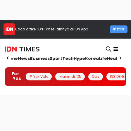
Baca artikel
IDN Times
lainnya di IDN App
Install
Home
News
Business
Sport
Tech
Hype
Korea
Life
Health
Aut
For
# Yuk Vote
Iklanin di IDN
Quiz
INSIDENESIA
You