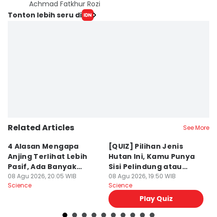
Achmad Fatkhur Rozi
Tonton lebih seru di
Related Articles
See More
4 Alasan Mengapa
[QUIZ] Pilihan Jenis
7 
Anjing Terlihat Lebih
Hutan Ini, Kamu Punya
p
Pasif, Ada Banyak
Sisi Pelindung atau
T
Faktor!
08 Agu 2026, 20:05 WIB
Penghancur?
08 Agu 2026, 19:50 WIB
N
08
Science
Science
Sc
Play Quiz