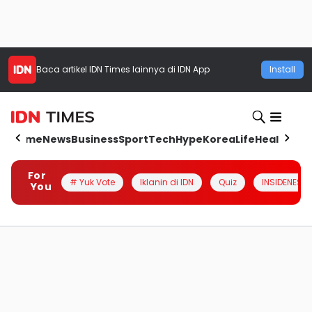
Baca artikel
IDN Times
lainnya di IDN App
Install
Home
News
Business
Sport
Tech
Hype
Korea
Life
Health
Aut
For
# Yuk Vote
Iklanin di IDN
Quiz
INSIDENESIA
You