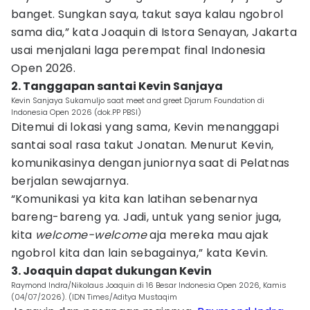
banget. Sungkan saya, takut saya kalau ngobrol
sama dia,” kata Joaquin di Istora Senayan, Jakarta
usai menjalani laga perempat final Indonesia
Open 2026.
2. Tanggapan santai Kevin Sanjaya
Kevin Sanjaya Sukamuljo saat meet and greet Djarum Foundation di
Indonesia Open 2026 (dok.PP PBSI)
Ditemui di lokasi yang sama, Kevin menanggapi
santai soal rasa takut Jonatan. Menurut Kevin,
komunikasinya dengan juniornya saat di Pelatnas
berjalan sewajarnya.
“Komunikasi ya kita kan latihan sebenarnya
bareng-bareng ya. Jadi, untuk yang senior juga,
kita
welcome-welcome
aja mereka mau ajak
ngobrol kita dan lain sebagainya,” kata Kevin.
3. Joaquin dapat dukungan Kevin
Raymond Indra/Nikolaus Joaquin di 16 Besar Indonesia Open 2026, Kamis
(04/07/2026). (IDN Times/Aditya Mustaqim