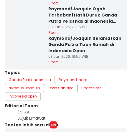
Sport
Raymond/Joaquin Ogah
Terbebani Hasil Buruk Ganda
Putra Pelatnas di Indonesia
Open 2026
03 Jun 2026, 23:35 WIB
Sport
Raymond/Joaquin Selamatkan
Ganda Putra Tuan Rumah di
Indonesia Open
03 Jun 2026, 18:56 WIB
Sport
Topics
Ganda Putra Indonesia
Raymond Indra
Nikolaus Joaquin
Kevin Sanjaya
Update me
indonesia open
Editorial Team
Editor
Jujuk Ernawati
Tonton lebih seru di