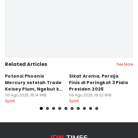
Related Articles
See More
Potensi Phoenix
Sikat Arema, Persija
K
Mercury setelah Trade
Finis di Peringkat 3 Piala
M
Kelsey Plum, Ngebut ke
Presiden 2026
T
Playoff?
06 Agu 2026, 18:14 WIB
06 Agu 2026, 18:02 WIB
06
Sport
Sport
Sp