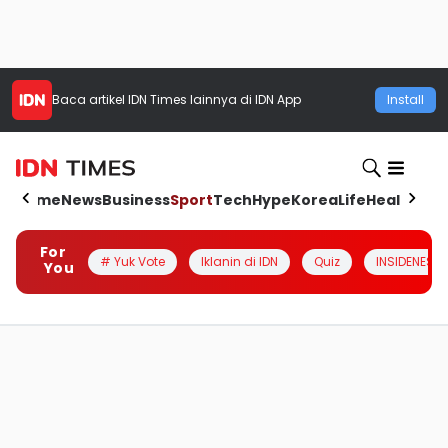
Baca artikel
IDN Times
lainnya di IDN App
Install
Home
News
Business
Sport
Tech
Hype
Korea
Life
Health
Aut
For
# Yuk Vote
Iklanin di IDN
Quiz
INSIDENESIA
You