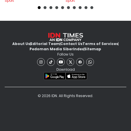
Sport
Sport
Sp
About Us
Editorial Team
Contact Us
Terms of Services
Pedoman Media Siber
Index
Sitemap
Follow Us
Download
© 2026 IDN. All Rights Reserved.