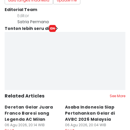
bulu tangkis indonesia
Update me
Editorial Team
Editor
Satria Permana
Tonton lebih seru di
Related Articles
See More
Deretan Gelar Juara
Asaba Indonesia Siap
C
Franco Baresi sang
Pertahankan Gelar di
Bi
Legenda AC Milan
AVBC 2026 Malaysia
M
06 Agu 2026, 20:14 WIB
06 Agu 2026, 20:04 WIB
06