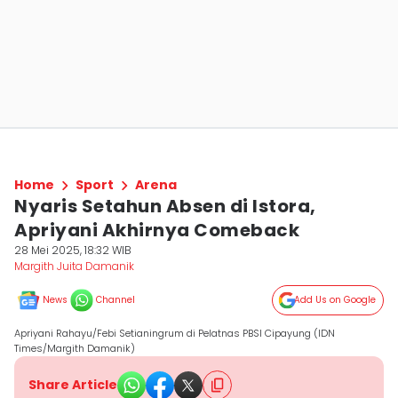
Home
Sport
Arena
Nyaris Setahun Absen di Istora,
Apriyani Akhirnya Comeback
28 Mei 2025, 18:32 WIB
Margith Juita Damanik
News
Channel
Add Us on Google
Apriyani Rahayu/Febi Setianingrum di Pelatnas PBSI Cipayung (IDN
Times/Margith Damanik)
Share Article