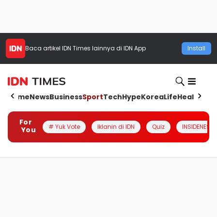
Baca artikel
IDN Times
lainnya di IDN App
Install
Home
News
Business
Sport
Tech
Hype
Korea
Life
Health
Aut
For
# Yuk Vote
Iklanin di IDN
Quiz
INSIDENESIA
You