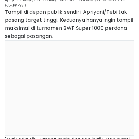
Apriyani Rahayu/Febi Setianingrum di semifinal Malaysia Masters 2025
(dok.PP PBSI)
Tampil di depan publik sendiri, Apriyani/Febi tak
pasang target tinggi. Keduanya hanya ingin tampil
maksimal di turnamen BWF Super 1000 perdana
sebagai pasangan.