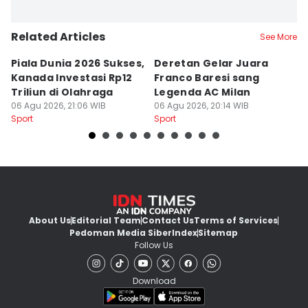
Related Articles
See More
Piala Dunia 2026 Sukses,
Deretan Gelar Juara
A
Kanada Investasi Rp12
Franco Baresi sang
P
Triliun di Olahraga
Legenda AC Milan
A
06 Agu 2026, 21:06 WIB
06 Agu 2026, 20:14 WIB
06
Sport
Sport
Sp
About Us
Editorial Team
Contact Us
Terms of Services
Pedoman Media Siber
Index
Sitemap
Follow Us
Download