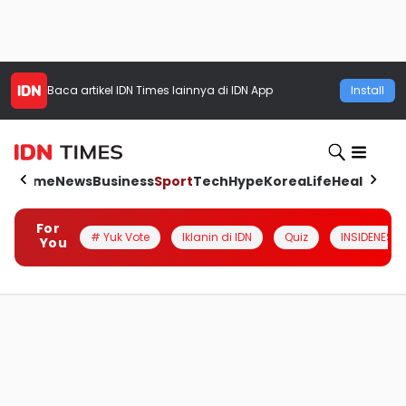
Baca artikel
IDN Times
lainnya di IDN App
Install
Home
News
Business
Sport
Tech
Hype
Korea
Life
Health
Aut
For
# Yuk Vote
Iklanin di IDN
Quiz
INSIDENESIA
You