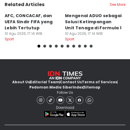
Related Articles
See More
AFC, CONCACAF, dan
Mengenal ADUO sebagai
M
UEFA Sindir FIFA yang
Solusi Ketimpangan
T
Lebih Tertutup
Unit Tenaga di Formula 1
H
10 Agu 2026, 17:14 WIB
10 Agu 2026, 17:14 WIB
10
Sport
Sport
Sp
About Us
Editorial Team
Contact Us
Terms of Services
Pedoman Media Siber
Index
Sitemap
Follow Us
Download