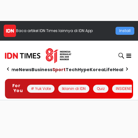
Baca artikel
IDN Times
lainnya di IDN App
Install
Home
News
Business
Sport
Tech
Hype
Korea
Life
Health
Aut
For
# Yuk Vote
Iklanin di IDN
Quiz
INSIDENESIA
You