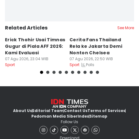
Related Articles
See More
Erick Thohir Usai Timnas
Cerita Fans Thailand
B
Gugur di Piala AFF 2026:
Rela ke Jakarta Demi
N
Kami Evaluasi
Nonton Chelsea
I
07 Agu 2026, 23:04 WIB
07 Agu 2026, 22:50 WIB
di
07
Polls
Sport
Sport
Sp
About Us
Editorial Team
Contact Us
Terms of Services
Pedoman Media Siber
Index
Sitemap
Follow Us
Download