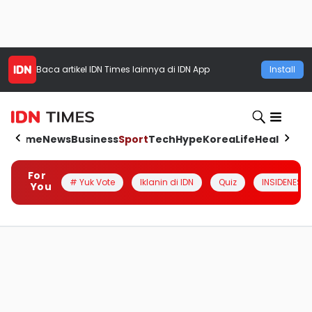
Baca artikel
IDN Times
lainnya di IDN App
Install
Home
News
Business
Sport
Tech
Hype
Korea
Life
Health
Aut
For
# Yuk Vote
Iklanin di IDN
Quiz
INSIDENESIA
You