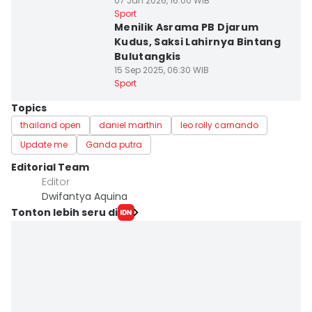
07 Jan 2026, 16:00 WIB
Sport
Menilik Asrama PB Djarum
Kudus, Saksi Lahirnya Bintang
Bulutangkis
15 Sep 2025, 06:30 WIB
Sport
Topics
thailand open
daniel marthin
leo rolly carnando
Update me
Ganda putra
Editorial Team
Editor
Dwifantya Aquina
Tonton lebih seru di