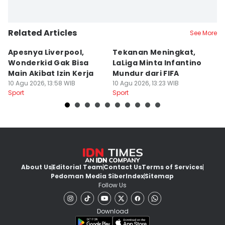
Related Articles
See More
Apesnya Liverpool,
Tekanan Meningkat,
K
Wonderkid Gak Bisa
LaLiga Minta Infantino
M
Main Akibat Izin Kerja
Mundur dari FIFA
H
10 Agu 2026, 13:58 WIB
10 Agu 2026, 13:23 WIB
K
10
Sport
Sport
Sp
About Us
Editorial Team
Contact Us
Terms of Services
Pedoman Media Siber
Index
Sitemap
Follow Us
Download