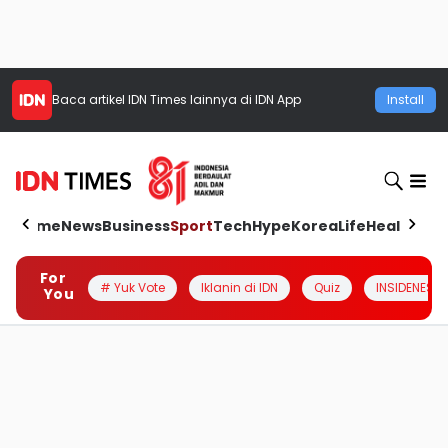
Baca artikel
IDN Times
lainnya di IDN App
Install
Home
News
Business
Sport
Tech
Hype
Korea
Life
Health
Aut
For
# Yuk Vote
Iklanin di IDN
Quiz
INSIDENESIA
You