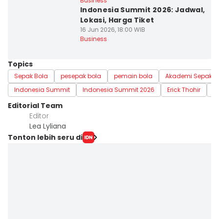
Business
Indonesia Summit 2026: Jadwal,
Lokasi, Harga Tiket
16 Jun 2026, 18:00 WIB
Business
Topics
Sepak Bola
pesepak bola
pemain bola
Akademi Sepak B
Indonesia Summit
Indonesia Summit 2026
Erick Thohir
B
Editorial Team
Editor
Lea Lyliana
Tonton lebih seru di