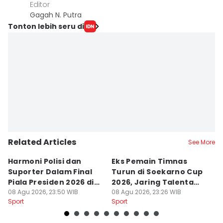
Editor
Gagah N. Putra
Tonton lebih seru di
Related Articles
See More
Harmoni Polisi dan
Eks Pemain Timnas
S
Suporter Dalam Final
Turun di Soekarno Cup
C
Piala Presiden 2026 di
2026, Jaring Talenta
D
Bogor
08 Agu 2026, 23:50 WIB
Muda
08 Agu 2026, 23:26 WIB
08
Sport
Sport
Sp