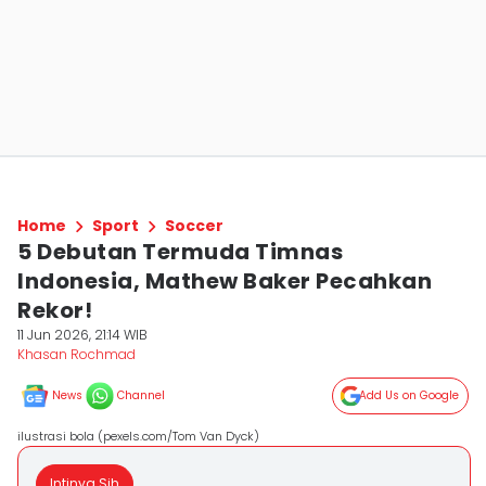
Home
Sport
Soccer
5 Debutan Termuda Timnas
Indonesia, Mathew Baker Pecahkan
Rekor!
11 Jun 2026, 21:14 WIB
Khasan Rochmad
News
Channel
Add Us on Google
ilustrasi bola (pexels.com/Tom Van Dyck)
Intinya Sih