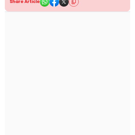
Share Article