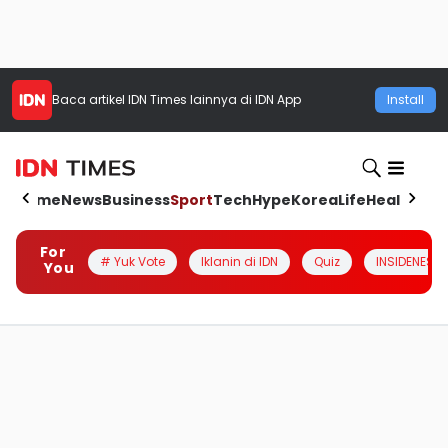
Baca artikel
IDN Times
lainnya di IDN App
Install
Home
News
Business
Sport
Tech
Hype
Korea
Life
Health
Aut
For
# Yuk Vote
Iklanin di IDN
Quiz
INSIDENESIA
You